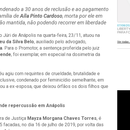
ondenado a 30 anos de reclusão e ao pagamento
amília de
Aíla Pinto Cardoso
, morta por ele em
ão mantida, não podendo recorrer em liberdade
 Júri de Anápolis na quarta-feira, 23/11, atuou na
seu da Silva Belo
, auxiliado pelo advogado,
ta
. Para o Promotor, a sentença proferida pelo juiz
zende
, foi exemplar, em especial na dosimetria da
éu agiu com requintes de crueldade, brutalidade e
 inclusive, condenado por feminicídio semelhante, em
tou a ex-esposa, que deixou órfãos os dois filhos que
ande repercussão em Anápolis
ra de Justiça
Mayza Morgana Chaves Torres
, é
 facadas, no dia 16 de julho de 2019, por volta das