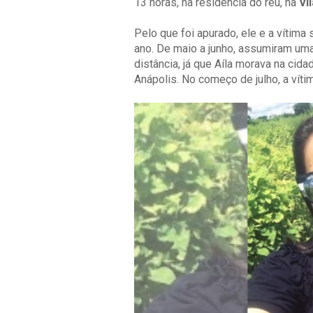
13 horas, na residência do réu, na
Vi
Pelo que foi apurado, ele e a vítim
ano. De maio a junho, assumiram uma
distância, já que Aíla morava na cida
Anápolis. No começo de julho, a víti