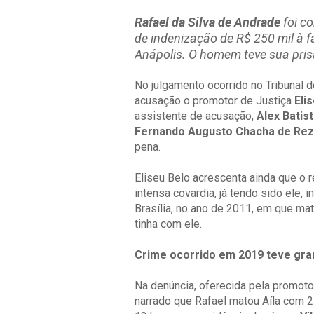
Rafael da Silva de Andrade
foi c
de indenização de R$ 250 mil à f
Anápolis. O homem teve sua pris
No julgamento ocorrido no Tribunal do
acusação o promotor de Justiça
Eli
assistente de acusação,
Alex Batis
Fernando Augusto Chacha de Re
pena.
Eliseu Belo acrescenta ainda que o r
intensa covardia, já tendo sido ele,
Brasília, no ano de 2011, em que ma
tinha com ele.
Crime ocorrido em 2019 teve gr
Na denúncia, oferecida pela promoto
narrado que Rafael matou Aíla com 25