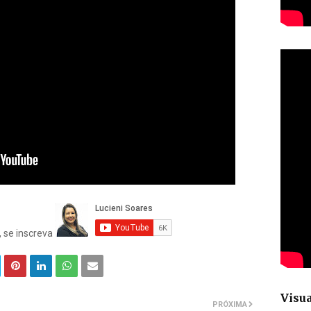
, se inscreva
Visua
PRÓXIMA