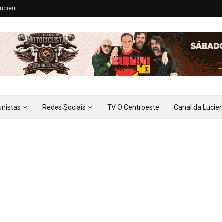
ucieni
unistas
Redes Sociais
TV O Centroeste
Canal da Lucien