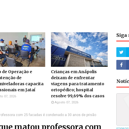
Siga 
o de Operação e
Crianças em Anápolis
tenção de
deixam de enfrentar
Notí
niveladoras capacita
viagens para tratamento
ssionais em Jataí
ortopédico; hospital
resolve 99,69% dos casos
to 07, 2026
Agosto 07, 2026
ofessora com 25 facadas é condenado a 30 anos de prisão
que matou professora com