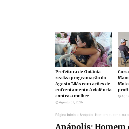
Prefeitura de Goiânia
Curs
realiza programação do
Manu
Agosto Lilás com ações de
Moto
enfrentamento à violência
profi
contra a mulher
Agos
Agosto 07, 2026
Página inicial
Anápolis: Homem que matou pr
Anápolis: Homem 