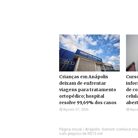
Crianças em Anápolis
Curso
deixam de enfrentar
info
viagens para tratamento
de c
ortopédico; hospital
celul
resolve 99,69% dos casos
aber
Agosto 07, 2026
Agos
Página inicial
Anápolis: Homem conhece mulhe
com prejuízo de R$15 mil