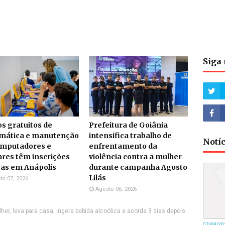
Siga 
s gratuitos de
Prefeitura de Goiânia
rmática e manutenção
intensifica trabalho de
Notí
omputadores e
enfrentamento da
ares têm inscrições
violência contra a mulher
tas em Anápolis
durante campanha Agosto
Lilás
to 07, 2026
Agosto 06, 2026
r, leva para casa, ingere bebida alcoólica e acorda 3 dias depois