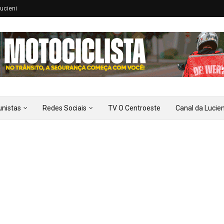
ucieni
unistas
Redes Sociais
TV O Centroeste
Canal da Lucien