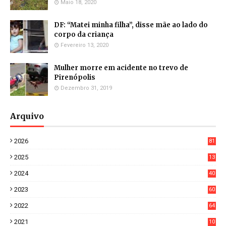
Maio 18, 2020
DF: “Matei minha filha”, disse mãe ao lado do
corpo da criança
Fevereiro 13, 2020
Mulher morre em acidente no trevo de
Pirenópolis
Dezembro 31, 2019
Arquivo
2026
81
3
2025
13
21
2024
40
1
2023
60
8
2022
64
7
2021
10