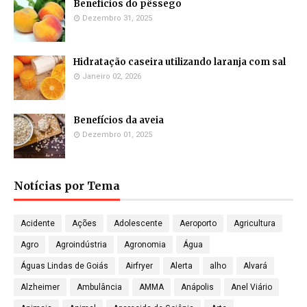
Benefícios do pêssego
Dezembro 31, 2025
Hidratação caseira utilizando laranja com sal
Janeiro 02, 2026
Benefícios da aveia
Dezembro 01, 2025
Notícias por Tema
Acidente
Ações
Adolescente
Aeroporto
Agricultura
Agro
Agroindústria
Agronomia
Água
Águas Lindas de Goiás
Airfryer
Alerta
alho
Alvará
Alzheimer
Ambulância
AMMA
Anápolis
Anel Viário