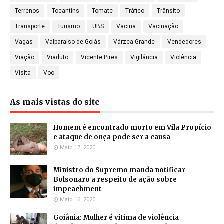
Terrenos
Tocantins
Tomate
Tráfico
Trânsito
Transporte
Turismo
UBS
Vacina
Vacinação
Vagas
Valparaíso de Goiás
Várzea Grande
Vendedores
Viação
Viaduto
Vicente Pires
Vigilância
Violência
Visita
Voo
As mais vistas do site
Homem é encontrado morto em Vila Propício
e ataque de onça pode ser a causa
Maio 17, 2020
Ministro do Supremo manda notificar
Bolsonaro a respeito de ação sobre
impeachment
Maio 16, 2020
Goiânia: Mulher é vítima de violência