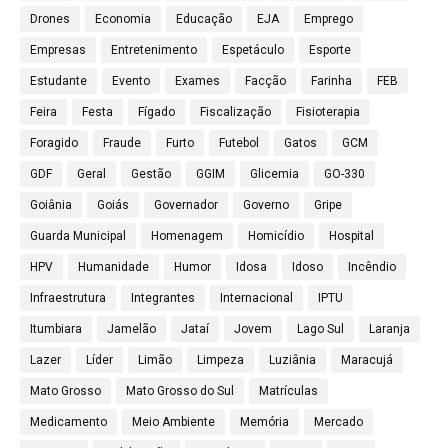
Drones
Economia
Educação
EJA
Emprego
Empresas
Entretenimento
Espetáculo
Esporte
Estudante
Evento
Exames
Facção
Farinha
FEB
Feira
Festa
Fígado
Fiscalização
Fisioterapia
Foragido
Fraude
Furto
Futebol
Gatos
GCM
GDF
Geral
Gestão
GGIM
Glicemia
GO-330
Goiânia
Goiás
Governador
Governo
Gripe
Guarda Municipal
Homenagem
Homicídio
Hospital
HPV
Humanidade
Humor
Idosa
Idoso
Incêndio
Infraestrutura
Integrantes
Internacional
IPTU
Itumbiara
Jamelão
Jataí
Jovem
Lago Sul
Laranja
Lazer
Líder
Limão
Limpeza
Luziânia
Maracujá
Mato Grosso
Mato Grosso do Sul
Matrículas
Medicamento
Meio Ambiente
Memória
Mercado