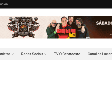
ucieni
unistas
Redes Sociais
TV O Centroeste
Canal da Lucien