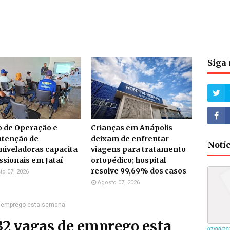
Siga 
o de Operação e
Crianças em Anápolis
tenção de
deixam de enfrentar
Notí
niveladoras capacita
viagens para tratamento
ssionais em Jataí
ortopédico; hospital
resolve 99,69% dos casos
to 07, 2026
Agosto 07, 2026
e emprego esta semana
32 vagas de emprego esta