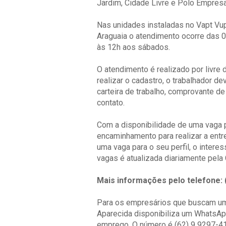
Jardim, Cidade Livre e Polo Empresar
Nas unidades instaladas no Vapt Vup
Araguaia o atendimento ocorre das 0
às 12h aos sábados.
O atendimento é realizado por livr
realizar o cadastro, o trabalhador 
carteira de trabalho, comprovante de
contato.
Com a disponibilidade de uma vaga pa
encaminhamento para realizar a entr
uma vaga para o seu perfil, o intere
vagas é atualizada diariamente pela
Mais informações pelo telefone: 
Para os empresários que buscam um c
Aparecida disponibiliza um WhatsApp
emprego.
O número é (62) 9 9297-4