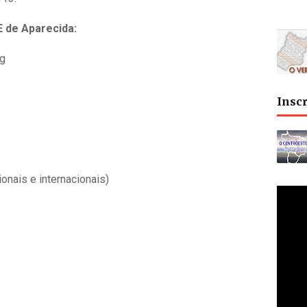
E de Aparecida:
ng
Insc
onais e internacionais)