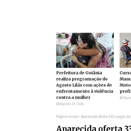
Prefeitura de Goiânia
Curs
realiza programação do
Manu
Agosto Lilás com ações de
Moto
enfrentamento à violência
profi
contra a mulher
Agos
Agosto 07, 2026
Página inicial
Aparecida oferta 332 vagas d
Aparecida oferta 3