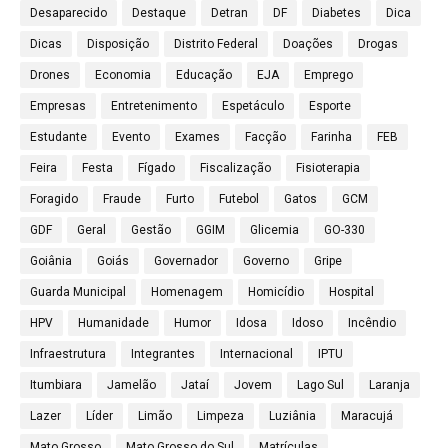
Desaparecido
Destaque
Detran
DF
Diabetes
Dica
Dicas
Disposição
Distrito Federal
Doações
Drogas
Drones
Economia
Educação
EJA
Emprego
Empresas
Entretenimento
Espetáculo
Esporte
Estudante
Evento
Exames
Facção
Farinha
FEB
Feira
Festa
Fígado
Fiscalização
Fisioterapia
Foragido
Fraude
Furto
Futebol
Gatos
GCM
GDF
Geral
Gestão
GGIM
Glicemia
GO-330
Goiânia
Goiás
Governador
Governo
Gripe
Guarda Municipal
Homenagem
Homicídio
Hospital
HPV
Humanidade
Humor
Idosa
Idoso
Incêndio
Infraestrutura
Integrantes
Internacional
IPTU
Itumbiara
Jamelão
Jataí
Jovem
Lago Sul
Laranja
Lazer
Líder
Limão
Limpeza
Luziânia
Maracujá
Mato Grosso
Mato Grosso do Sul
Matrículas