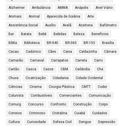
Alzheimer
Ambulância
AMMA
Anápolis
Anel Viário
Animais
Animal
Aparecida de Goiânia
Arte
Assistência Social
Auxílio
Avelã
Azeitona
Bafômetro
Bar
Batata
Bebê
Bebidas
Beleza
Benefícios
Bíblia
Biblioteca
BR-040
BR-060
BR-153
Brasília
Cacau
Cadúnico
Cães
Caixa
Caldazinha
Câmara
Camarão
Carnaval
Carrapatos
Carreta
Carro
Cartão
Casca
Casos
CBM
Ceilândia
Chá
Chuva
Cicatrização
Cidadania
Cidade Ocidental
Ciências
Cinema
Cirurgia Plástica
CMTT
Coder
Colunista
Combustíveis
Comerciantes
Comunicação
Comurg
Concurso
Confronto
Construção
Corpo
Correios
Criminoso
Cristalina
Cuiabá
Cuidados
Cultura
Curiosidade
Defesa Civil
Dengue
Depressão