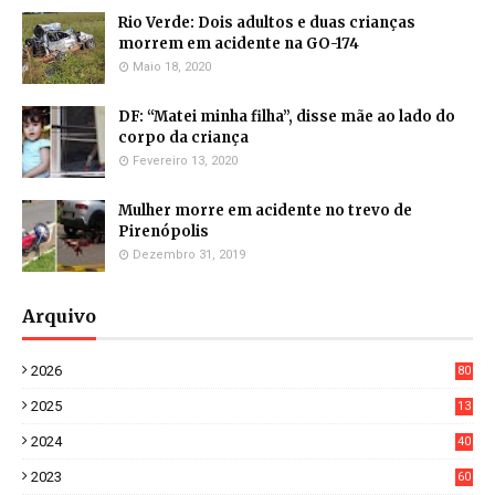
Rio Verde: Dois adultos e duas crianças
morrem em acidente na GO-174
Maio 18, 2020
DF: “Matei minha filha”, disse mãe ao lado do
corpo da criança
Fevereiro 13, 2020
Mulher morre em acidente no trevo de
Pirenópolis
Dezembro 31, 2019
Arquivo
2026
80
8
2025
13
21
2024
40
1
2023
60
8