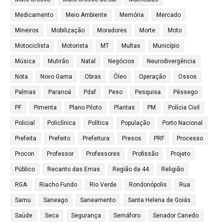
Medicamento
Meio Ambiente
Memória
Mercado
Mineiros
Mobilização
Moradores
Morte
Moto
Motociclista
Motorista
MT
Multas
Município
Música
Mutirão
Natal
Negócios
Neurodivergência
Nota
Novo Gama
Obras
Óleo
Operação
Ossos
Palmas
Paranoá
Pdaf
Peso
Pesquisa
Pêssego
PF
Pimenta
Plano Piloto
Plantas
PM
Polícia Civil
Policial
Policlínica
Política
População
Porto Nacional
Prefeita
Prefeito
Prefeitura
Presos
PRF
Processo
Procon
Professor
Professores
Profissão
Projeto
Público
Recanto das Emas
Região da 44
Religião
RGA
Riacho Fundo
Rio Verde
Rondonópolis
Rua
Samu
Saneago
Saneamento
Santa Helena de Goiás
Saúde
Seca
Segurança
Semáforo
Senador Canedo