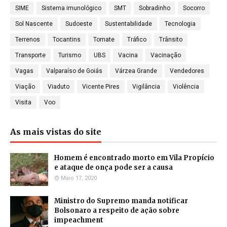
SIME
Sistema imunológico
SMT
Sobradinho
Socorro
Sol Nascente
Sudoeste
Sustentabilidade
Tecnologia
Terrenos
Tocantins
Tomate
Tráfico
Trânsito
Transporte
Turismo
UBS
Vacina
Vacinação
Vagas
Valparaíso de Goiás
Várzea Grande
Vendedores
Viação
Viaduto
Vicente Pires
Vigilância
Violência
Visita
Voo
As mais vistas do site
Homem é encontrado morto em Vila Propício
e ataque de onça pode ser a causa
Maio 17, 2020
Ministro do Supremo manda notificar
Bolsonaro a respeito de ação sobre
impeachment