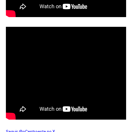
Seguir @oCentroeste no X