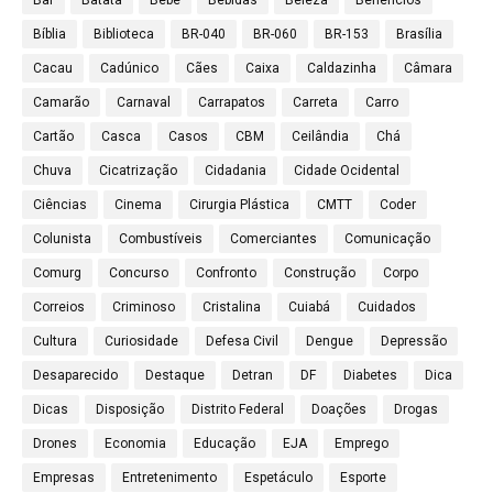
Bíblia
Biblioteca
BR-040
BR-060
BR-153
Brasília
Cacau
Cadúnico
Cães
Caixa
Caldazinha
Câmara
Camarão
Carnaval
Carrapatos
Carreta
Carro
Cartão
Casca
Casos
CBM
Ceilândia
Chá
Chuva
Cicatrização
Cidadania
Cidade Ocidental
Ciências
Cinema
Cirurgia Plástica
CMTT
Coder
Colunista
Combustíveis
Comerciantes
Comunicação
Comurg
Concurso
Confronto
Construção
Corpo
Correios
Criminoso
Cristalina
Cuiabá
Cuidados
Cultura
Curiosidade
Defesa Civil
Dengue
Depressão
Desaparecido
Destaque
Detran
DF
Diabetes
Dica
Dicas
Disposição
Distrito Federal
Doações
Drogas
Drones
Economia
Educação
EJA
Emprego
Empresas
Entretenimento
Espetáculo
Esporte