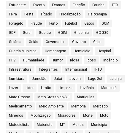
Estudante
Evento
Exames
Facção
Farinha
FEB
Feira
Festa
Fígado
Fiscalização
Fisioterapia
Foragido
Fraude
Furto
Futebol
Gatos
GCM
GDF
Geral
Gestão
GGIM
Glicemia
GO-330
Goiânia
Goiás
Governador
Governo
Gripe
Guarda Municipal
Homenagem
Homicídio
Hospital
HPV
Humanidade
Humor
Idosa
Idoso
Incêndio
Infraestrutura
Integrantes
Internacional
IPTU
Itumbiara
Jamelão
Jataí
Jovem
Lago Sul
Laranja
Lazer
Líder
Limão
Limpeza
Luziânia
Maracujá
Mato Grosso
Mato Grosso do Sul
Matrículas
Medicamento
Meio Ambiente
Memória
Mercado
Mineiros
Mobilização
Moradores
Morte
Moto
Motociclista
Motorista
MT
Multas
Município