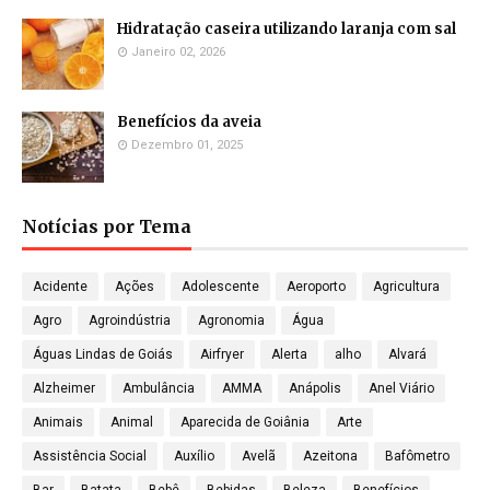
Hidratação caseira utilizando laranja com sal
Janeiro 02, 2026
Benefícios da aveia
Dezembro 01, 2025
Notícias por Tema
Acidente
Ações
Adolescente
Aeroporto
Agricultura
Agro
Agroindústria
Agronomia
Água
Águas Lindas de Goiás
Airfryer
Alerta
alho
Alvará
Alzheimer
Ambulância
AMMA
Anápolis
Anel Viário
Animais
Animal
Aparecida de Goiânia
Arte
Assistência Social
Auxílio
Avelã
Azeitona
Bafômetro
Bar
Batata
Bebê
Bebidas
Beleza
Benefícios