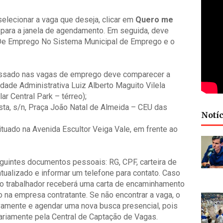
selecionar a vaga que deseja, clicar em
Quero me
 para a janela de agendamento. Em seguida, deve
 De Emprego No Sistema Municipal de Emprego e o
ressado nas vagas de emprego deve comparecer a
dade Administrativa Luiz Alberto Maguito Vilela
ar Central Park – térreo);
ta, s/n, Praça João Natal de Almeida – CEU das
Notíc
tuado na Avenida Escultor Veiga Vale, em frente ao
guintes documentos pessoais: RG, CPF, carteira de
tualizado e informar um telefone para contato. Caso
l, o trabalhador receberá uma carta de encaminhamento
o na empresa contratante. Se não encontrar a vaga, o
vamente e agendar uma nova busca presencial, pois
ariamente pela Central de Captação de Vagas.