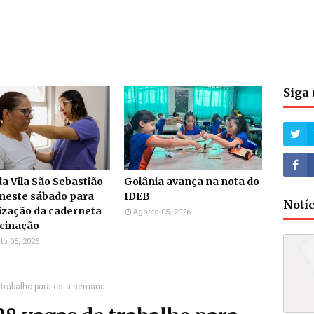
Siga 
a Vila São Sebastião
Goiânia avança na nota do
neste sábado para
IDEB
Notí
ização da caderneta
Agosto 05, 2026
acinação
to 05, 2026
 trabalho para esta semana