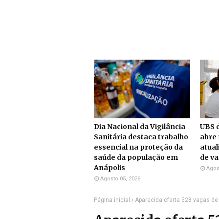
Dia Nacional da Vigilância
UBS d
Sanitária destaca trabalho
abre 
essencial na proteção da
atual
saúde da população em
de v
Anápolis
Agos
Agosto 05, 2026
Página inicial
Aparecida oferta 528 vagas de