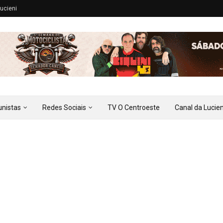
ucieni
unistas
Redes Sociais
TV O Centroeste
Canal da Lucien