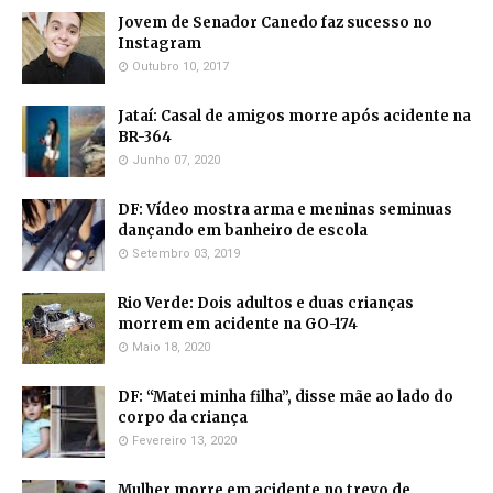
Jovem de Senador Canedo faz sucesso no
Instagram
Outubro 10, 2017
Jataí: Casal de amigos morre após acidente na
BR-364
Junho 07, 2020
DF: Vídeo mostra arma e meninas seminuas
dançando em banheiro de escola
Setembro 03, 2019
Rio Verde: Dois adultos e duas crianças
morrem em acidente na GO-174
Maio 18, 2020
DF: “Matei minha filha”, disse mãe ao lado do
corpo da criança
Fevereiro 13, 2020
Mulher morre em acidente no trevo de