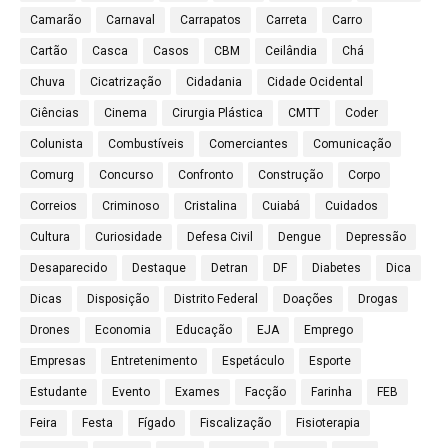
Camarão
Carnaval
Carrapatos
Carreta
Carro
Cartão
Casca
Casos
CBM
Ceilândia
Chá
Chuva
Cicatrização
Cidadania
Cidade Ocidental
Ciências
Cinema
Cirurgia Plástica
CMTT
Coder
Colunista
Combustíveis
Comerciantes
Comunicação
Comurg
Concurso
Confronto
Construção
Corpo
Correios
Criminoso
Cristalina
Cuiabá
Cuidados
Cultura
Curiosidade
Defesa Civil
Dengue
Depressão
Desaparecido
Destaque
Detran
DF
Diabetes
Dica
Dicas
Disposição
Distrito Federal
Doações
Drogas
Drones
Economia
Educação
EJA
Emprego
Empresas
Entretenimento
Espetáculo
Esporte
Estudante
Evento
Exames
Facção
Farinha
FEB
Feira
Festa
Fígado
Fiscalização
Fisioterapia