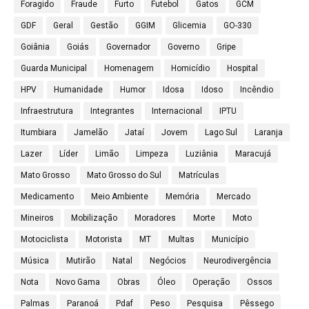
Foragido
Fraude
Furto
Futebol
Gatos
GCM
GDF
Geral
Gestão
GGIM
Glicemia
GO-330
Goiânia
Goiás
Governador
Governo
Gripe
Guarda Municipal
Homenagem
Homicídio
Hospital
HPV
Humanidade
Humor
Idosa
Idoso
Incêndio
Infraestrutura
Integrantes
Internacional
IPTU
Itumbiara
Jamelão
Jataí
Jovem
Lago Sul
Laranja
Lazer
Líder
Limão
Limpeza
Luziânia
Maracujá
Mato Grosso
Mato Grosso do Sul
Matrículas
Medicamento
Meio Ambiente
Memória
Mercado
Mineiros
Mobilização
Moradores
Morte
Moto
Motociclista
Motorista
MT
Multas
Município
Música
Mutirão
Natal
Negócios
Neurodivergência
Nota
Novo Gama
Obras
Óleo
Operação
Ossos
Palmas
Paranoá
Pdaf
Peso
Pesquisa
Pêssego