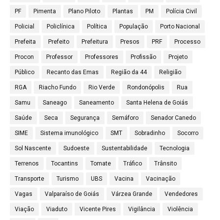
PF
Pimenta
Plano Piloto
Plantas
PM
Polícia Civil
Policial
Policlínica
Política
População
Porto Nacional
Prefeita
Prefeito
Prefeitura
Presos
PRF
Processo
Procon
Professor
Professores
Profissão
Projeto
Público
Recanto das Emas
Região da 44
Religião
RGA
Riacho Fundo
Rio Verde
Rondonópolis
Rua
Samu
Saneago
Saneamento
Santa Helena de Goiás
Saúde
Seca
Segurança
Semáforo
Senador Canedo
SIME
Sistema imunológico
SMT
Sobradinho
Socorro
Sol Nascente
Sudoeste
Sustentabilidade
Tecnologia
Terrenos
Tocantins
Tomate
Tráfico
Trânsito
Transporte
Turismo
UBS
Vacina
Vacinação
Vagas
Valparaíso de Goiás
Várzea Grande
Vendedores
Viação
Viaduto
Vicente Pires
Vigilância
Violência