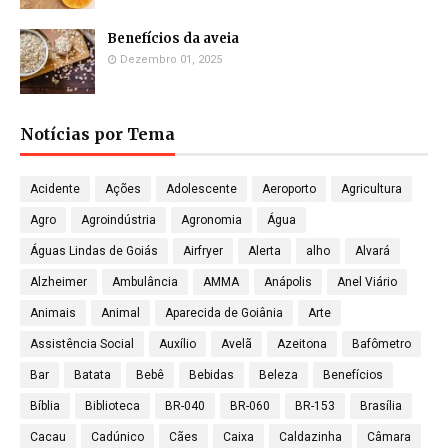
Benefícios da aveia
Dezembro 01, 2025
Notícias por Tema
Acidente
Ações
Adolescente
Aeroporto
Agricultura
Agro
Agroindústria
Agronomia
Água
Águas Lindas de Goiás
Airfryer
Alerta
alho
Alvará
Alzheimer
Ambulância
AMMA
Anápolis
Anel Viário
Animais
Animal
Aparecida de Goiânia
Arte
Assistência Social
Auxílio
Avelã
Azeitona
Bafômetro
Bar
Batata
Bebê
Bebidas
Beleza
Benefícios
Bíblia
Biblioteca
BR-040
BR-060
BR-153
Brasília
Cacau
Cadúnico
Cães
Caixa
Caldazinha
Câmara