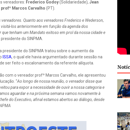
os vereadores:
Frederico Godoy
(Solidariedade),
Jean
e
profº Marcos Carvalho
(PT).
 vereadores. Quanto aos vereadores Frederico e Wederson,
 visitá-los anteriormente em função da agenda dos
r que tenham um Mandato exitoso em prol da nossa cidade e
 a presidente do SINPMA.
 a presidente do SINPMA tratou sobre o aumento da
do
ISSA
, o qual ele havia argumentado durante sessão na
de ser feito o escalonamento da referente alíquota.
Notíc
ião com o vereador profº Marcos Carvalho, ele apresentou
ucação. “
Ao longo de nossa reunião, o vereador disse que
eitou para expor a necessidade de ouvir a nossa categoria e
ra vamos aguardar e na próxima semana vamos novamente à
hefe do Executivo, afinal estamos abertos ao diálogo, desde
SINPMA