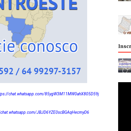
Insc
ttps://chat.whatsapp.com/85ygW3M11MW0ahX805D59j
://chat.whatsapp.com/JBJD6YZE0scBGAqHecmyD6