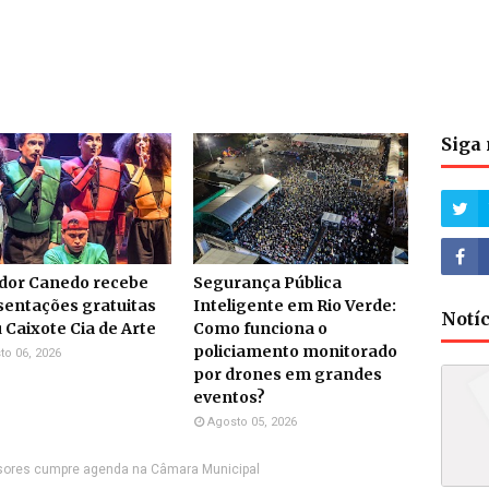
Siga 
dor Canedo recebe
Segurança Pública
sentações gratuitas
Inteligente em Rio Verde:
Notí
 Caixote Cia de Arte
Como funciona o
policiamento monitorado
to 06, 2026
por drones em grandes
eventos?
Agosto 05, 2026
essores cumpre agenda na Câmara Municipal