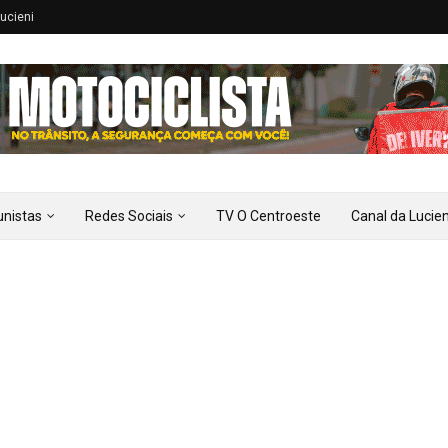
ucieni
unistas
Redes Sociais
TV O Centroeste
Canal da Lucien