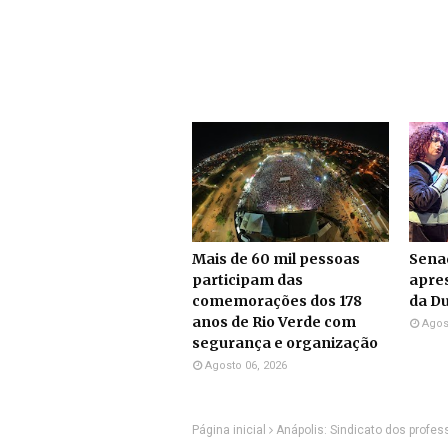
Mais de 60 mil pessoas
Sena
participam das
apre
comemorações dos 178
da Du
anos de Rio Verde com
Agos
segurança e organização
Agosto 06, 2026
Página inicial
Anápolis: Sindicato dos prof