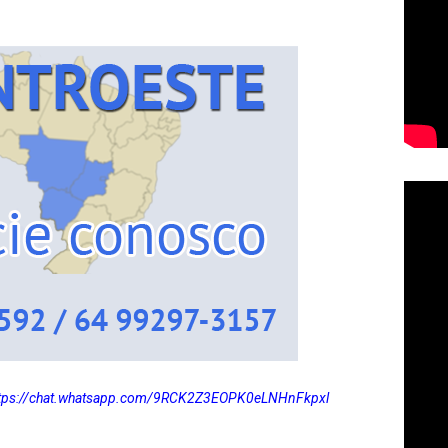
ttps://chat.whatsapp.com/9RCK2Z3EOPK0eLNHnFkpxl