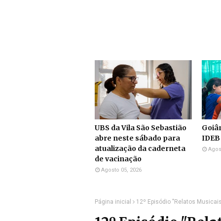
UBS da Vila São Sebastião
Goiân
abre neste sábado para
IDEB
atualização da caderneta
Agos
de vacinação
Agosto 05, 2026
Página inicial
12º Episódio "Relatos Musica