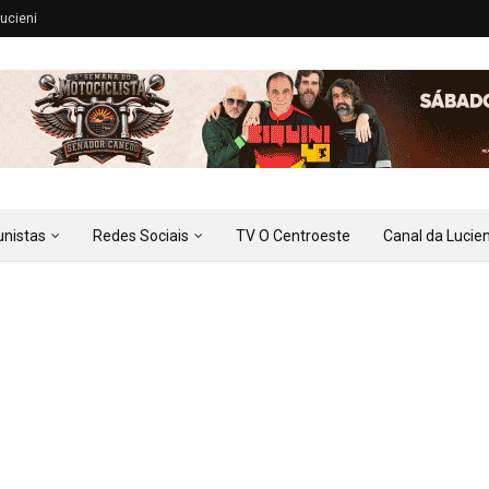
ucieni
unistas
Redes Sociais
TV O Centroeste
Canal da Lucien