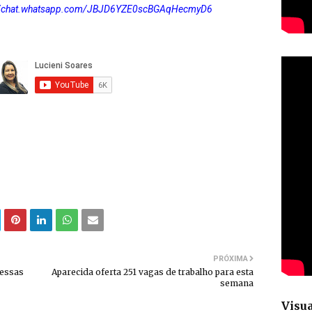
://chat.whatsapp.com/JBJD6YZE0scBGAqHecmyD6
PRÓXIMA
messas
Aparecida oferta 251 vagas de trabalho para esta
semana
Visua