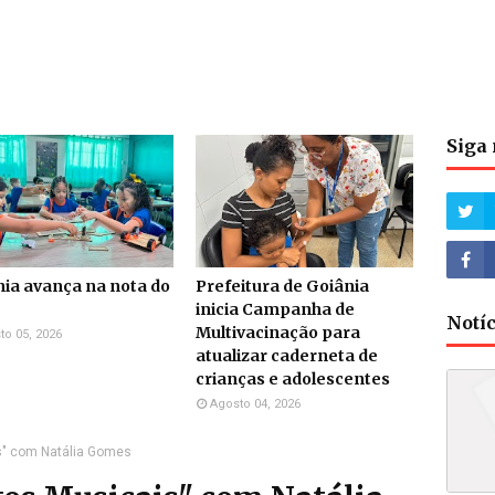
Siga 
ia avança na nota do
Prefeitura de Goiânia
inicia Campanha de
Notí
Multivacinação para
to 05, 2026
atualizar caderneta de
crianças e adolescentes
Agosto 04, 2026
is" com Natália Gomes