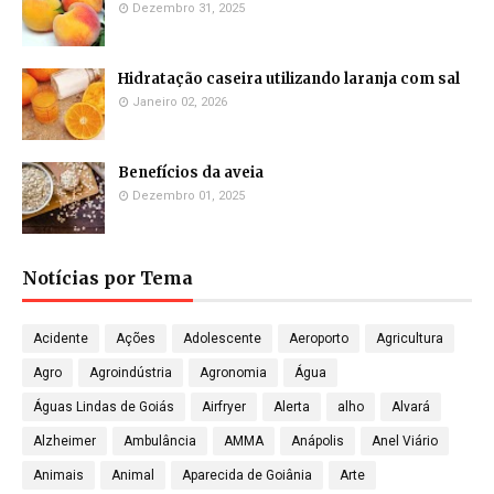
Dezembro 31, 2025
Hidratação caseira utilizando laranja com sal
Janeiro 02, 2026
Benefícios da aveia
Dezembro 01, 2025
Notícias por Tema
Acidente
Ações
Adolescente
Aeroporto
Agricultura
Agro
Agroindústria
Agronomia
Água
Águas Lindas de Goiás
Airfryer
Alerta
alho
Alvará
Alzheimer
Ambulância
AMMA
Anápolis
Anel Viário
Animais
Animal
Aparecida de Goiânia
Arte