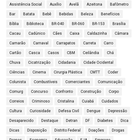
Assistência Social
Auxílio
Avelã
Azeitona
Bafômetro
Bar
Batata
Bebê
Bebidas
Beleza
Benefícios
Bíblia
Biblioteca
BR-040
BR-060
BR-153
Brasília
Cacau
Cadúnico
Cães
Caixa
Caldazinha
Câmara
Camarão
Carnaval
Carrapatos
Carreta
Carro
Cartão
Casca
Casos
CBM
Ceilândia
Chá
Chuva
Cicatrização
Cidadania
Cidade Ocidental
Ciências
Cinema
Cirurgia Plástica
CMTT
Coder
Colunista
Combustíveis
Comerciantes
Comunicação
Comurg
Concurso
Confronto
Construção
Corpo
Correios
Criminoso
Cristalina
Cuiabá
Cuidados
Cultura
Curiosidade
Defesa Civil
Dengue
Depressão
Desaparecido
Destaque
Detran
DF
Diabetes
Dica
Dicas
Disposição
Distrito Federal
Doações
Drogas