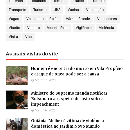
Terrenos
Tocantins
Tomate
Tráfico
Trânsito
Transporte
Turismo
UBS
Vacina
Vacinação
Vagas
Valparaíso de Goiás
Várzea Grande
Vendedores
Viação
Viaduto
Vicente Pires
Vigilância
Violência
Visita
Voo
As mais vistas do site
Homem é encontrado morto em Vila Propício
e ataque de onça pode ser a causa
Maio 17, 2020
Ministro do Supremo manda notificar
Bolsonaro a respeito de ação sobre
impeachment
Maio 16, 2020
Goiânia: Mulher é vítima de violência
doméstica no Jardim Novo Mundo