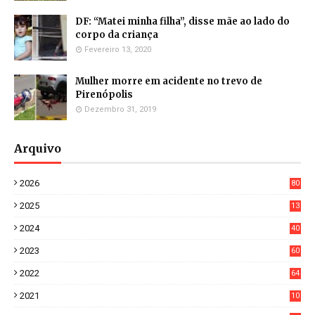
DF: “Matei minha filha”, disse mãe ao lado do
corpo da criança
Fevereiro 13, 2020
Mulher morre em acidente no trevo de
Pirenópolis
Dezembro 31, 2019
Arquivo
2026
80
8
2025
13
21
2024
40
1
2023
60
8
2022
64
7
2021
10
38