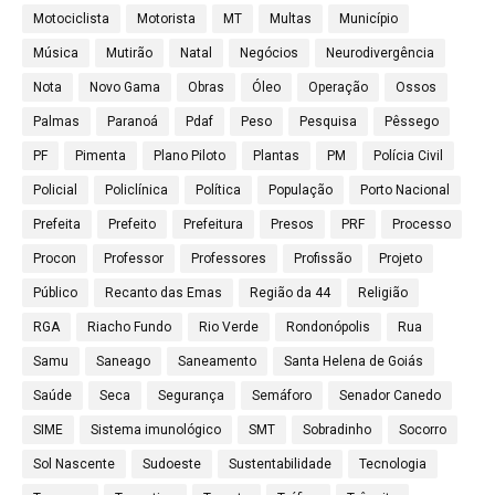
Motociclista
Motorista
MT
Multas
Município
Música
Mutirão
Natal
Negócios
Neurodivergência
Nota
Novo Gama
Obras
Óleo
Operação
Ossos
Palmas
Paranoá
Pdaf
Peso
Pesquisa
Pêssego
PF
Pimenta
Plano Piloto
Plantas
PM
Polícia Civil
Policial
Policlínica
Política
População
Porto Nacional
Prefeita
Prefeito
Prefeitura
Presos
PRF
Processo
Procon
Professor
Professores
Profissão
Projeto
Público
Recanto das Emas
Região da 44
Religião
RGA
Riacho Fundo
Rio Verde
Rondonópolis
Rua
Samu
Saneago
Saneamento
Santa Helena de Goiás
Saúde
Seca
Segurança
Semáforo
Senador Canedo
SIME
Sistema imunológico
SMT
Sobradinho
Socorro
Sol Nascente
Sudoeste
Sustentabilidade
Tecnologia