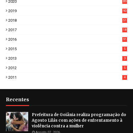
2020
89
7
2019
90
6
2018
51
3
2017
18
2
2016
91
2015
5
2013
3
2012
5
2011
4
Recentes
Prefeitura de Goiânia realiza programação do
Agosto Lilás com ações de enfrentamento à
violência contra a mulher
Agosto 07, 2026