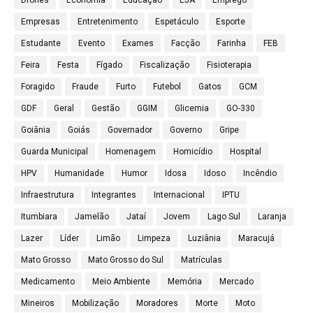
Drones
Economia
Educação
EJA
Emprego
Empresas
Entretenimento
Espetáculo
Esporte
Estudante
Evento
Exames
Facção
Farinha
FEB
Feira
Festa
Fígado
Fiscalização
Fisioterapia
Foragido
Fraude
Furto
Futebol
Gatos
GCM
GDF
Geral
Gestão
GGIM
Glicemia
GO-330
Goiânia
Goiás
Governador
Governo
Gripe
Guarda Municipal
Homenagem
Homicídio
Hospital
HPV
Humanidade
Humor
Idosa
Idoso
Incêndio
Infraestrutura
Integrantes
Internacional
IPTU
Itumbiara
Jamelão
Jataí
Jovem
Lago Sul
Laranja
Lazer
Líder
Limão
Limpeza
Luziânia
Maracujá
Mato Grosso
Mato Grosso do Sul
Matrículas
Medicamento
Meio Ambiente
Memória
Mercado
Mineiros
Mobilização
Moradores
Morte
Moto