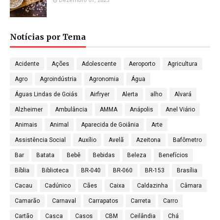
Dezembro 01, 2025
Notícias por Tema
Acidente
Ações
Adolescente
Aeroporto
Agricultura
Agro
Agroindústria
Agronomia
Água
Águas Lindas de Goiás
Airfryer
Alerta
alho
Alvará
Alzheimer
Ambulância
AMMA
Anápolis
Anel Viário
Animais
Animal
Aparecida de Goiânia
Arte
Assistência Social
Auxílio
Avelã
Azeitona
Bafômetro
Bar
Batata
Bebê
Bebidas
Beleza
Benefícios
Bíblia
Biblioteca
BR-040
BR-060
BR-153
Brasília
Cacau
Cadúnico
Cães
Caixa
Caldazinha
Câmara
Camarão
Carnaval
Carrapatos
Carreta
Carro
Cartão
Casca
Casos
CBM
Ceilândia
Chá