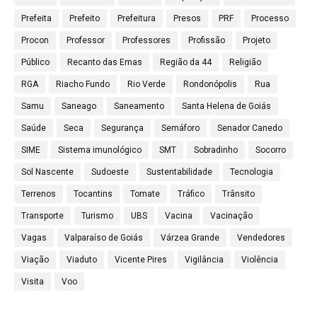
Prefeita
Prefeito
Prefeitura
Presos
PRF
Processo
Procon
Professor
Professores
Profissão
Projeto
Público
Recanto das Emas
Região da 44
Religião
RGA
Riacho Fundo
Rio Verde
Rondonópolis
Rua
Samu
Saneago
Saneamento
Santa Helena de Goiás
Saúde
Seca
Segurança
Semáforo
Senador Canedo
SIME
Sistema imunológico
SMT
Sobradinho
Socorro
Sol Nascente
Sudoeste
Sustentabilidade
Tecnologia
Terrenos
Tocantins
Tomate
Tráfico
Trânsito
Transporte
Turismo
UBS
Vacina
Vacinação
Vagas
Valparaíso de Goiás
Várzea Grande
Vendedores
Viação
Viaduto
Vicente Pires
Vigilância
Violência
Visita
Voo