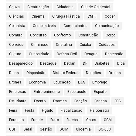
Chuva
Cicatrização
Cidadania
Cidade Ocidental
Ciências
Cinema
Cirurgia Plástica
CMTT
Coder
Colunista
Combustíveis
Comerciantes
Comunicação
Comurg
Concurso
Confronto
Construção
Corpo
Correios
Criminoso
Cristalina
Cuiabá
Cuidados
Cultura
Curiosidade
Defesa Civil
Dengue
Depressão
Desaparecido
Destaque
Detran
DF
Diabetes
Dica
Dicas
Disposição
Distrito Federal
Doações
Drogas
Drones
Economia
Educação
EJA
Emprego
Empresas
Entretenimento
Espetáculo
Esporte
Estudante
Evento
Exames
Facção
Farinha
FEB
Feira
Festa
Fígado
Fiscalização
Fisioterapia
Foragido
Fraude
Furto
Futebol
Gatos
GCM
GDF
Geral
Gestão
GGIM
Glicemia
GO-330