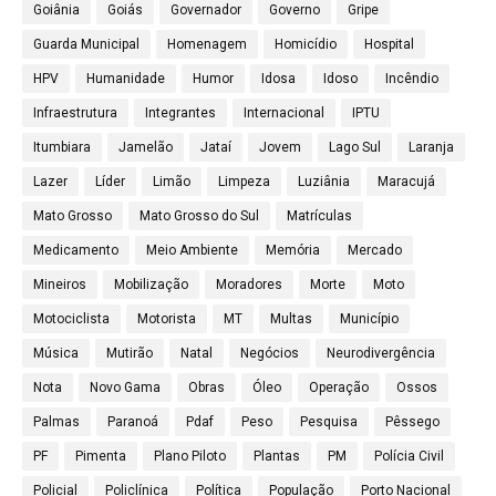
Goiânia
Goiás
Governador
Governo
Gripe
Guarda Municipal
Homenagem
Homicídio
Hospital
HPV
Humanidade
Humor
Idosa
Idoso
Incêndio
Infraestrutura
Integrantes
Internacional
IPTU
Itumbiara
Jamelão
Jataí
Jovem
Lago Sul
Laranja
Lazer
Líder
Limão
Limpeza
Luziânia
Maracujá
Mato Grosso
Mato Grosso do Sul
Matrículas
Medicamento
Meio Ambiente
Memória
Mercado
Mineiros
Mobilização
Moradores
Morte
Moto
Motociclista
Motorista
MT
Multas
Município
Música
Mutirão
Natal
Negócios
Neurodivergência
Nota
Novo Gama
Obras
Óleo
Operação
Ossos
Palmas
Paranoá
Pdaf
Peso
Pesquisa
Pêssego
PF
Pimenta
Plano Piloto
Plantas
PM
Polícia Civil
Policial
Policlínica
Política
População
Porto Nacional