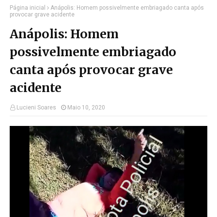
Página inicial
Anápolis: Homem possivelmente embriagado canta após
provocar grave acidente
Anápolis: Homem
possivelmente embriagado
canta após provocar grave
acidente
Lucieni Soares
Maio 10, 2020