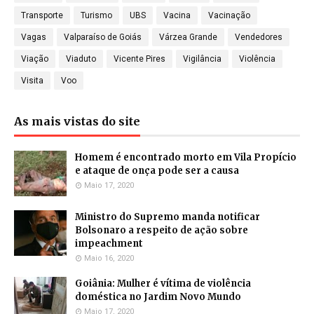
Transporte
Turismo
UBS
Vacina
Vacinação
Vagas
Valparaíso de Goiás
Várzea Grande
Vendedores
Viação
Viaduto
Vicente Pires
Vigilância
Violência
Visita
Voo
As mais vistas do site
Homem é encontrado morto em Vila Propício
e ataque de onça pode ser a causa
Maio 17, 2020
Ministro do Supremo manda notificar
Bolsonaro a respeito de ação sobre
impeachment
Maio 16, 2020
Goiânia: Mulher é vítima de violência
doméstica no Jardim Novo Mundo
Maio 17, 2020