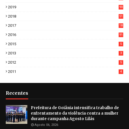
7
2019
90
6
2018
51
3
2017
18
2
2016
91
2015
5
2013
3
2012
5
2011
4
Recentes
Prefeitura de Goiânia intensifica trabalho de
enfrentamento da violência contra a mulher
durante campanha Agosto Lilás
Agosto 06, 2026