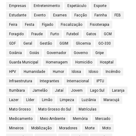
Empresas
Entretenimento
Espetáculo
Esporte
Estudante
Evento
Exames
Facção
Farinha
FEB
Feira
Festa
Fígado
Fiscalização
Fisioterapia
Foragido
Fraude
Furto
Futebol
Gatos
GCM
GDF
Geral
Gestão
GGIM
Glicemia
GO-330
Goiânia
Goiás
Governador
Governo
Gripe
Guarda Municipal
Homenagem
Homicídio
Hospital
HPV
Humanidade
Humor
Idosa
Idoso
Incêndio
Infraestrutura
Integrantes
Internacional
IPTU
Itumbiara
Jamelão
Jataí
Jovem
Lago Sul
Laranja
Lazer
Líder
Limão
Limpeza
Luziânia
Maracujá
Mato Grosso
Mato Grosso do Sul
Matrículas
Medicamento
Meio Ambiente
Memória
Mercado
Mineiros
Mobilização
Moradores
Morte
Moto