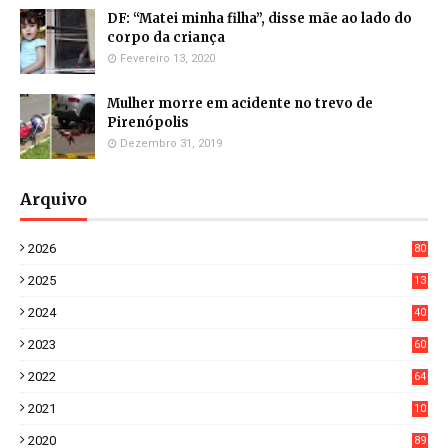
DF: “Matei minha filha”, disse mãe ao lado do
corpo da criança
Fevereiro 13, 2020
Mulher morre em acidente no trevo de
Pirenópolis
Dezembro 31, 2019
Arquivo
2026
80
4
2025
13
21
2024
40
1
2023
60
8
2022
64
7
2021
10
38
2020
89