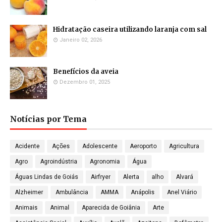
Hidratação caseira utilizando laranja com sal
Janeiro 02, 2026
Benefícios da aveia
Dezembro 01, 2025
Notícias por Tema
Acidente
Ações
Adolescente
Aeroporto
Agricultura
Agro
Agroindústria
Agronomia
Água
Águas Lindas de Goiás
Airfryer
Alerta
alho
Alvará
Alzheimer
Ambulância
AMMA
Anápolis
Anel Viário
Animais
Animal
Aparecida de Goiânia
Arte