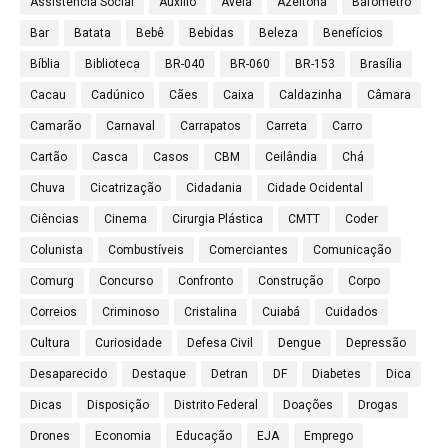
Assistência Social
Auxílio
Avelã
Azeitona
Bafômetro
Bar
Batata
Bebê
Bebidas
Beleza
Benefícios
Bíblia
Biblioteca
BR-040
BR-060
BR-153
Brasília
Cacau
Cadúnico
Cães
Caixa
Caldazinha
Câmara
Camarão
Carnaval
Carrapatos
Carreta
Carro
Cartão
Casca
Casos
CBM
Ceilândia
Chá
Chuva
Cicatrização
Cidadania
Cidade Ocidental
Ciências
Cinema
Cirurgia Plástica
CMTT
Coder
Colunista
Combustíveis
Comerciantes
Comunicação
Comurg
Concurso
Confronto
Construção
Corpo
Correios
Criminoso
Cristalina
Cuiabá
Cuidados
Cultura
Curiosidade
Defesa Civil
Dengue
Depressão
Desaparecido
Destaque
Detran
DF
Diabetes
Dica
Dicas
Disposição
Distrito Federal
Doações
Drogas
Drones
Economia
Educação
EJA
Emprego