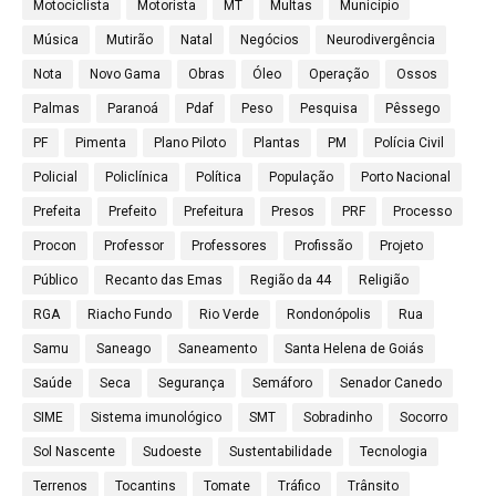
Motociclista
Motorista
MT
Multas
Município
Música
Mutirão
Natal
Negócios
Neurodivergência
Nota
Novo Gama
Obras
Óleo
Operação
Ossos
Palmas
Paranoá
Pdaf
Peso
Pesquisa
Pêssego
PF
Pimenta
Plano Piloto
Plantas
PM
Polícia Civil
Policial
Policlínica
Política
População
Porto Nacional
Prefeita
Prefeito
Prefeitura
Presos
PRF
Processo
Procon
Professor
Professores
Profissão
Projeto
Público
Recanto das Emas
Região da 44
Religião
RGA
Riacho Fundo
Rio Verde
Rondonópolis
Rua
Samu
Saneago
Saneamento
Santa Helena de Goiás
Saúde
Seca
Segurança
Semáforo
Senador Canedo
SIME
Sistema imunológico
SMT
Sobradinho
Socorro
Sol Nascente
Sudoeste
Sustentabilidade
Tecnologia
Terrenos
Tocantins
Tomate
Tráfico
Trânsito