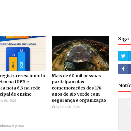
Siga 
 registra crescimento
Mais de 60 mil pessoas
rico no IDEB e
participam das
Notí
ça nota 6,5 na rede
comemorações dos 178
ipal de ensino
anos de Rio Verde com
segurança e organização
to 06, 2026
Agosto 06, 2026
iminosa é preso