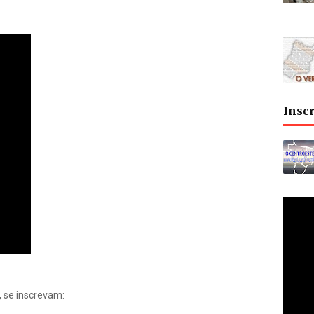
Insc
, se inscrevam: