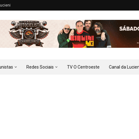
ucieni
unistas
Redes Sociais
TV O Centroeste
Canal da Lucien