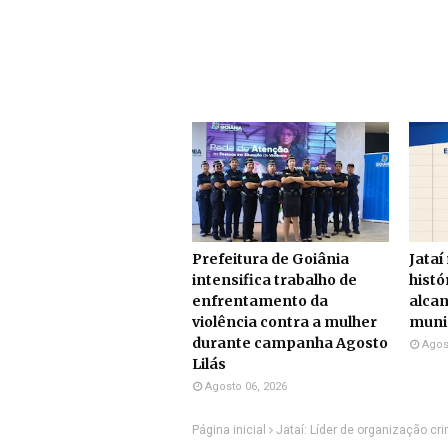
Prefeitura de Goiânia
Jataí
intensifica trabalho de
histó
enfrentamento da
alcan
violência contra a mulher
munic
durante campanha Agosto
Agos
Lilás
Agosto 06, 2026
Página inicial
Jataí: Líder de organização cr