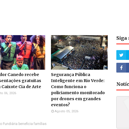
Siga 
dor Canedo recebe
Segurança Pública
sentações gratuitas
Inteligente em Rio Verde:
Notí
 Caixote Cia de Arte
Como funciona o
policiamento monitorado
to 06, 2026
por drones em grandes
eventos?
Agosto 05, 2026
 Fundiária beneficia famílias