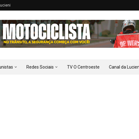
ucieni
unistas
Redes Sociais
TV O Centroeste
Canal da Lucien