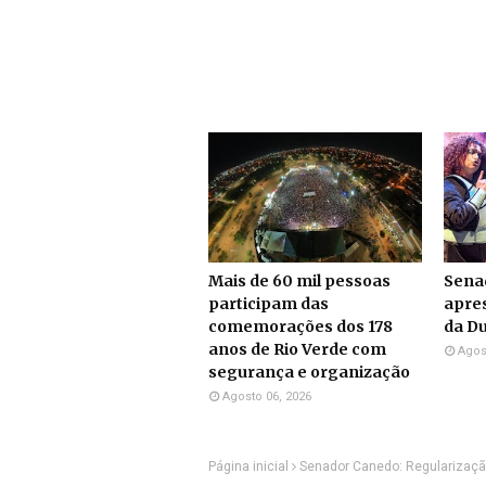
Mais de 60 mil pessoas
Sena
participam das
apre
comemorações dos 178
da Du
anos de Rio Verde com
Agos
segurança e organização
Agosto 06, 2026
Página inicial
Senador Canedo: Regularização