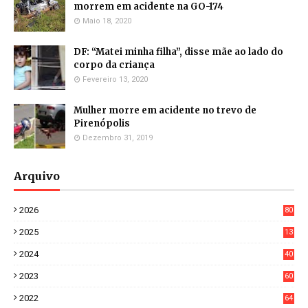
morrem em acidente na GO-174
Maio 18, 2020
DF: “Matei minha filha”, disse mãe ao lado do
corpo da criança
Fevereiro 13, 2020
Mulher morre em acidente no trevo de
Pirenópolis
Dezembro 31, 2019
Arquivo
2026
80
4
2025
13
21
2024
40
1
2023
60
8
2022
64