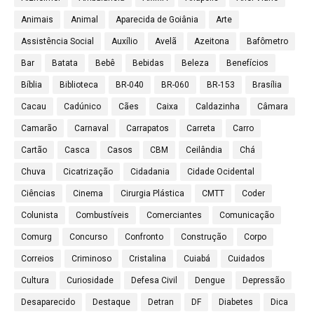
Animais
Animal
Aparecida de Goiânia
Arte
Assistência Social
Auxílio
Avelã
Azeitona
Bafômetro
Bar
Batata
Bebê
Bebidas
Beleza
Benefícios
Bíblia
Biblioteca
BR-040
BR-060
BR-153
Brasília
Cacau
Cadúnico
Cães
Caixa
Caldazinha
Câmara
Camarão
Carnaval
Carrapatos
Carreta
Carro
Cartão
Casca
Casos
CBM
Ceilândia
Chá
Chuva
Cicatrização
Cidadania
Cidade Ocidental
Ciências
Cinema
Cirurgia Plástica
CMTT
Coder
Colunista
Combustíveis
Comerciantes
Comunicação
Comurg
Concurso
Confronto
Construção
Corpo
Correios
Criminoso
Cristalina
Cuiabá
Cuidados
Cultura
Curiosidade
Defesa Civil
Dengue
Depressão
Desaparecido
Destaque
Detran
DF
Diabetes
Dica