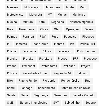
Medicamento
Meio Ambiente
Memória
Mercado
Mineiros
Mobilização
Moradores
Morte
Moto
Motociclista
Motorista
MT
Multas
Município
Música
Mutirão
Natal
Negócios
Neurodivergência
Nota
Novo Gama
Obras
Óleo
Operação
Ossos
Palmas
Paranoá
Pdaf
Peso
Pesquisa
Pêssego
PF
Pimenta
Plano Piloto
Plantas
PM
Polícia Civil
Policial
Policlínica
Política
População
Porto Nacional
Prefeita
Prefeito
Prefeitura
Presos
PRF
Processo
Procon
Professor
Professores
Profissão
Projeto
Público
Recanto das Emas
Região da 44
Religião
RGA
Riacho Fundo
Rio Verde
Rondonópolis
Rua
Samu
Saneago
Saneamento
Santa Helena de Goiás
Saúde
Seca
Segurança
Semáforo
Senador Canedo
SIME
Sistema imunológico
SMT
Sobradinho
Socorro