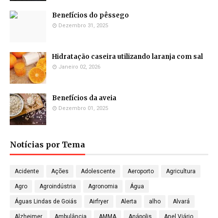
Benefícios do pêssego
Dezembro 31, 2025
Hidratação caseira utilizando laranja com sal
Janeiro 02, 2026
Benefícios da aveia
Dezembro 01, 2025
Notícias por Tema
Acidente
Ações
Adolescente
Aeroporto
Agricultura
Agro
Agroindústria
Agronomia
Água
Águas Lindas de Goiás
Airfryer
Alerta
alho
Alvará
Alzheimer
Ambulância
AMMA
Anápolis
Anel Viário