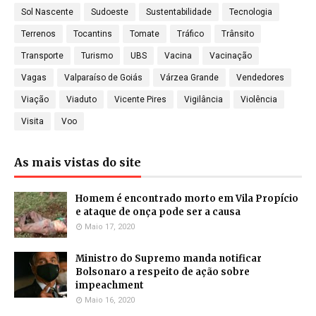
Sol Nascente
Sudoeste
Sustentabilidade
Tecnologia
Terrenos
Tocantins
Tomate
Tráfico
Trânsito
Transporte
Turismo
UBS
Vacina
Vacinação
Vagas
Valparaíso de Goiás
Várzea Grande
Vendedores
Viação
Viaduto
Vicente Pires
Vigilância
Violência
Visita
Voo
As mais vistas do site
Homem é encontrado morto em Vila Propício
e ataque de onça pode ser a causa
Maio 17, 2020
Ministro do Supremo manda notificar
Bolsonaro a respeito de ação sobre
impeachment
Maio 16, 2020