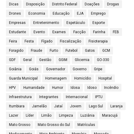
Dicas
Disposição
Distrito Federal
Doações
Drogas
Drones
Economia
Educação
EJA
Emprego
Empresas
Entretenimento
Espetáculo
Esporte
Estudante
Evento
Exames
Facção
Farinha
FEB
Feira
Festa
Fígado
Fiscalização
Fisioterapia
Foragido
Fraude
Furto
Futebol
Gatos
GCM
GDF
Geral
Gestão
GGIM
Glicemia
GO-330
Goiânia
Goiás
Governador
Governo
Gripe
Guarda Municipal
Homenagem
Homicídio
Hospital
HPV
Humanidade
Humor
Idosa
Idoso
Incêndio
Infraestrutura
Integrantes
Internacional
IPTU
Itumbiara
Jamelão
Jataí
Jovem
Lago Sul
Laranja
Lazer
Líder
Limão
Limpeza
Luziânia
Maracujá
Mato Grosso
Mato Grosso do Sul
Matrículas