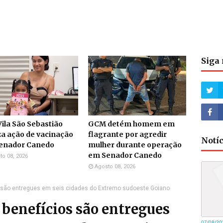
Siga 
ila São Sebastião
GCM detém homem em
za ação de vacinação
flagrante por agredir
Notí
enador Canedo
mulher durante operação
em Senador Canedo
to 08, 2026
Agosto 08, 2026
 são entregues em seis cidades do Extremo sudoeste Goiano
benefícios são entregues