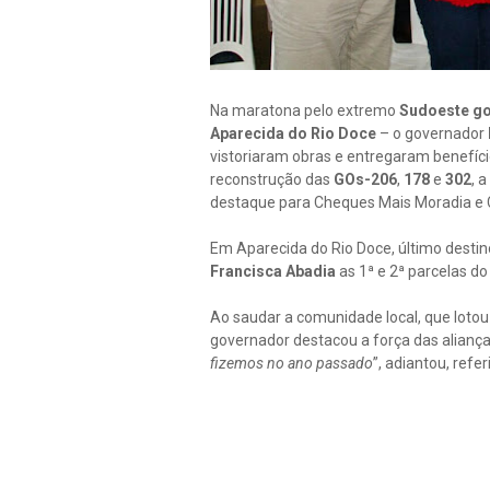
Na maratona pelo extremo
Sudoeste g
Aparecida do Rio Doce
– o governador
vistoriaram obras e entregaram benefí
reconstrução das
GOs-206
,
178
e
302
, 
destaque para Cheques Mais Moradia e 
Em Aparecida do Rio Doce, último destino
Francisca Abadia
as 1ª e 2ª parcelas d
Ao saudar a comunidade local, que lotou 
governador destacou a força das aliança
fizemos no ano passado
”, adiantou, ref