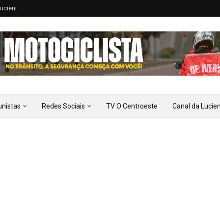
ucieni
unistas
Redes Sociais
TV O Centroeste
Canal da Lucien