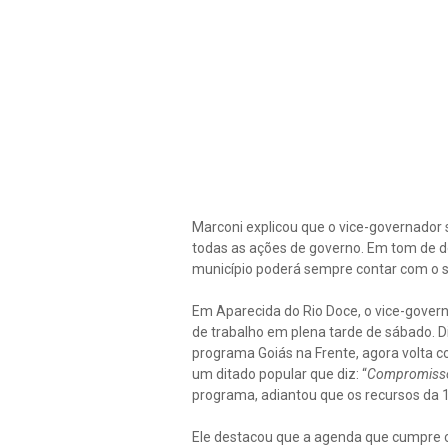
Marconi explicou que o vice-governador s
todas as ações de governo. Em tom de de
município poderá sempre contar com o s
Em Aparecida do Rio Doce, o vice-gove
de trabalho em plena tarde de sábado. 
programa Goiás na Frente, agora volta c
um ditado popular que diz: “
Compromisso
programa, adiantou que os recursos da 1ª
Ele destacou que a agenda que cumpre c