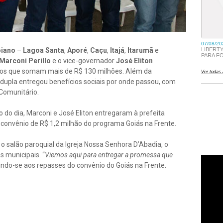
oiano
–
Lagoa Santa
,
Aporé
,
Caçu
,
Itajá
,
Itarumã
e
Marconi Perillo
e o vice-governador
José Eliton
cios que somam mais de R$ 130 milhões. Além da
a dupla entregou benefícios sociais por onde passou, com
Comunitário.
 do dia, Marconi e José Eliton entregaram à prefeita
o convênio de R$ 1,2 milhão do programa Goiás na Frente.
o salão paroquial da Igreja Nossa Senhora D’Abadia, o
s municipais. “
Viemos aqui para entregar a promessa que
erindo-se aos repasses do convênio do Goiás na Frente.