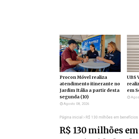
Procon Móvel realiza
UBS V
atendimento itinerante no
reali
Jardim Itália a partir desta
em S
segunda (10)
Agos
Agosto 08, 2026
Página inicial
R$ 130 milhões em benefícios
R$ 130 milhões em 