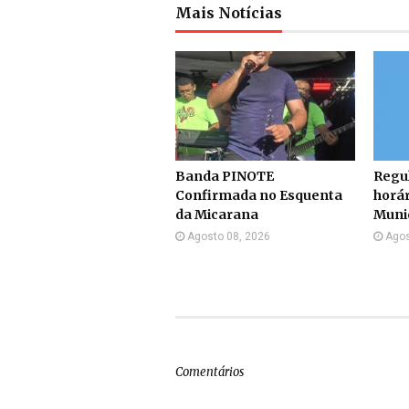
Mais Notícias
Banda PINOTE
Regul
Confirmada no Esquenta
horár
da Micarana
Munic
Agosto 08, 2026
Agos
Comentários