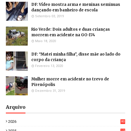
DF: Vídeo mostra arma e meninas seminuas
dançando em banheiro de escola
Setembro 03, 2019
Rio Verde: Dois adultos e duas crianças
morrem em acidente na GO-174
Maio 18, 2020
DF: “Matei minha filha”, disse mãe ao lado do
corpo da criança
Fevereiro 13, 2020
Mulher morre em acidente no trevo de
Pirenópolis
Dezembro 31, 2019
Arquivo
2026
80
4
2025
13