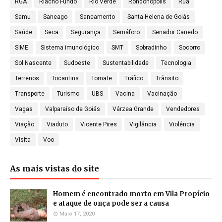
RGA
Riacho Fundo
Rio Verde
Rondonópolis
Rua
Samu
Saneago
Saneamento
Santa Helena de Goiás
Saúde
Seca
Segurança
Semáforo
Senador Canedo
SIME
Sistema imunológico
SMT
Sobradinho
Socorro
Sol Nascente
Sudoeste
Sustentabilidade
Tecnologia
Terrenos
Tocantins
Tomate
Tráfico
Trânsito
Transporte
Turismo
UBS
Vacina
Vacinação
Vagas
Valparaíso de Goiás
Várzea Grande
Vendedores
Viação
Viaduto
Vicente Pires
Vigilância
Violência
Visita
Voo
As mais vistas do site
Homem é encontrado morto em Vila Propício
e ataque de onça pode ser a causa
Maio 17, 2020