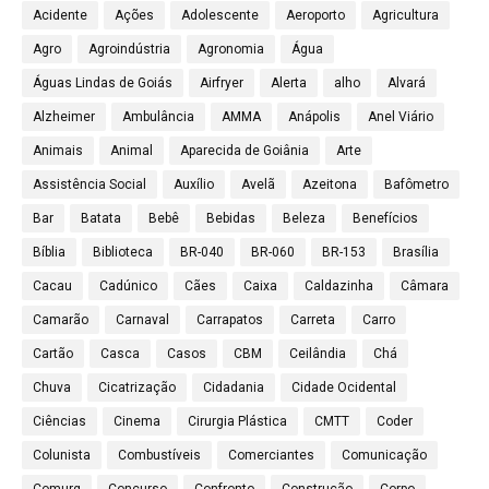
Acidente
Ações
Adolescente
Aeroporto
Agricultura
Agro
Agroindústria
Agronomia
Água
Águas Lindas de Goiás
Airfryer
Alerta
alho
Alvará
Alzheimer
Ambulância
AMMA
Anápolis
Anel Viário
Animais
Animal
Aparecida de Goiânia
Arte
Assistência Social
Auxílio
Avelã
Azeitona
Bafômetro
Bar
Batata
Bebê
Bebidas
Beleza
Benefícios
Bíblia
Biblioteca
BR-040
BR-060
BR-153
Brasília
Cacau
Cadúnico
Cães
Caixa
Caldazinha
Câmara
Camarão
Carnaval
Carrapatos
Carreta
Carro
Cartão
Casca
Casos
CBM
Ceilândia
Chá
Chuva
Cicatrização
Cidadania
Cidade Ocidental
Ciências
Cinema
Cirurgia Plástica
CMTT
Coder
Colunista
Combustíveis
Comerciantes
Comunicação