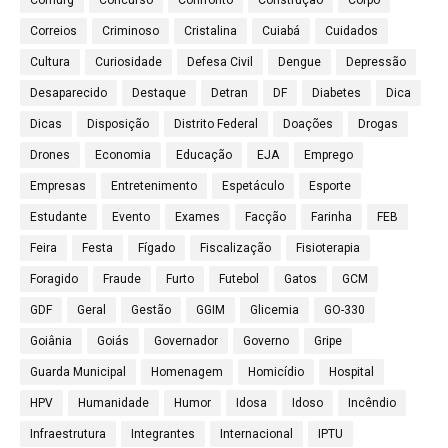
Comurg
Concurso
Confronto
Construção
Corpo
Correios
Criminoso
Cristalina
Cuiabá
Cuidados
Cultura
Curiosidade
Defesa Civil
Dengue
Depressão
Desaparecido
Destaque
Detran
DF
Diabetes
Dica
Dicas
Disposição
Distrito Federal
Doações
Drogas
Drones
Economia
Educação
EJA
Emprego
Empresas
Entretenimento
Espetáculo
Esporte
Estudante
Evento
Exames
Facção
Farinha
FEB
Feira
Festa
Fígado
Fiscalização
Fisioterapia
Foragido
Fraude
Furto
Futebol
Gatos
GCM
GDF
Geral
Gestão
GGIM
Glicemia
GO-330
Goiânia
Goiás
Governador
Governo
Gripe
Guarda Municipal
Homenagem
Homicídio
Hospital
HPV
Humanidade
Humor
Idosa
Idoso
Incêndio
Infraestrutura
Integrantes
Internacional
IPTU