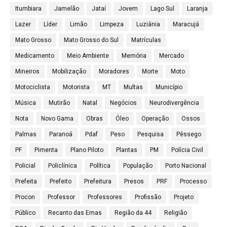
Itumbiara
Jamelão
Jataí
Jovem
Lago Sul
Laranja
Lazer
Líder
Limão
Limpeza
Luziânia
Maracujá
Mato Grosso
Mato Grosso do Sul
Matrículas
Medicamento
Meio Ambiente
Memória
Mercado
Mineiros
Mobilização
Moradores
Morte
Moto
Motociclista
Motorista
MT
Multas
Município
Música
Mutirão
Natal
Negócios
Neurodivergência
Nota
Novo Gama
Obras
Óleo
Operação
Ossos
Palmas
Paranoá
Pdaf
Peso
Pesquisa
Pêssego
PF
Pimenta
Plano Piloto
Plantas
PM
Polícia Civil
Policial
Policlínica
Política
População
Porto Nacional
Prefeita
Prefeito
Prefeitura
Presos
PRF
Processo
Procon
Professor
Professores
Profissão
Projeto
Público
Recanto das Emas
Região da 44
Religião