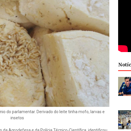
Notíc
ínio do parlamentar. Derivado do leite tinha mofo, larvas e
insetos
io da Agrodefesa e da Polícia Técnico-Científica, identificou