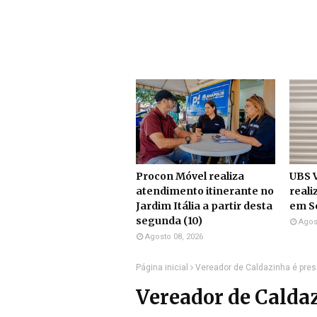
Procon Móvel realiza
UBS V
atendimento itinerante no
reali
Jardim Itália a partir desta
em S
segunda (10)
Agos
Agosto 08, 2026
Página inicial
Vereador de Caldazinha é pre
Vereador de Caldaz