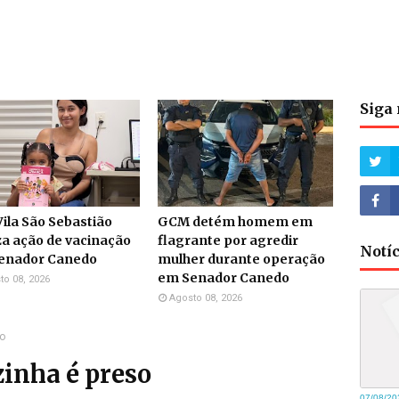
Siga 
ila São Sebastião
GCM detém homem em
za ação de vacinação
flagrante por agredir
Notí
enador Canedo
mulher durante operação
em Senador Canedo
to 08, 2026
Agosto 08, 2026
so
inha é preso