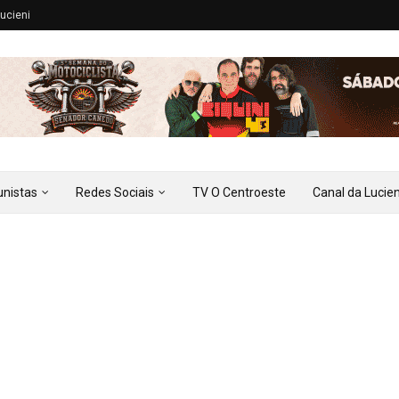
ucieni
unistas
Redes Sociais
TV O Centroeste
Canal da Lucien