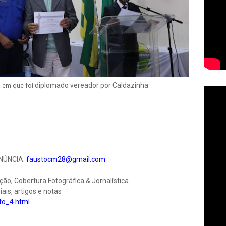
diplomado vereador por Caldazinha
 em que foi
NÚNCIA:
faustocm28@gmail.com
, Cobertura Fotográfica & Jornalística
iais, artigos e notas
to_4.html