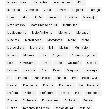
Infraestrutura
Integrantes
Internacional
IPTU
Itumbiara
Jamelão
Jataí
Jovem
Lago Sul
Laranja
Lazer
Líder
Limão
Limpeza
Luziânia
Maracujá
Mato Grosso
Mato Grosso do Sul
Matrículas
Medicamento
Meio Ambiente
Memória
Mercado
Mineiros
Mobilização
Moradores
Morte
Moto
Motociclista
Motorista
MT
Multas
Município
Música
Mutirão
Natal
Negócios
Neurodivergência
Nota
Novo Gama
Obras
Óleo
Operação
Ossos
Palmas
Paranoá
Pdaf
Peso
Pesquisa
Pêssego
PF
Pimenta
Plano Piloto
Plantas
PM
Polícia Civil
Policial
Policlínica
Política
População
Porto Nacional
Prefeita
Prefeito
Prefeitura
Presos
PRF
Processo
Procon
Professor
Professores
Profissão
Projeto
Público
Recanto das Emas
Região da 44
Religião