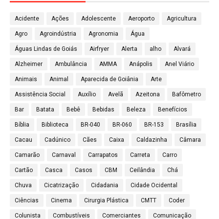
Acidente
Ações
Adolescente
Aeroporto
Agricultura
Agro
Agroindústria
Agronomia
Água
Águas Lindas de Goiás
Airfryer
Alerta
alho
Alvará
Alzheimer
Ambulância
AMMA
Anápolis
Anel Viário
Animais
Animal
Aparecida de Goiânia
Arte
Assistência Social
Auxílio
Avelã
Azeitona
Bafômetro
Bar
Batata
Bebê
Bebidas
Beleza
Benefícios
Bíblia
Biblioteca
BR-040
BR-060
BR-153
Brasília
Cacau
Cadúnico
Cães
Caixa
Caldazinha
Câmara
Camarão
Carnaval
Carrapatos
Carreta
Carro
Cartão
Casca
Casos
CBM
Ceilândia
Chá
Chuva
Cicatrização
Cidadania
Cidade Ocidental
Ciências
Cinema
Cirurgia Plástica
CMTT
Coder
Colunista
Combustíveis
Comerciantes
Comunicação