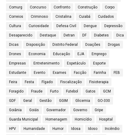
Comurg
Concurso
Confronto
Construção
Corpo
Correios
Criminoso
Cristalina
Cuiabá
Cuidados
Cultura
Curiosidade
Defesa Civil
Dengue
Depressão
Desaparecido
Destaque
Detran
DF
Diabetes
Dica
Dicas
Disposição
Distrito Federal
Doações
Drogas
Drones
Economia
Educação
EJA
Emprego
Empresas
Entretenimento
Espetáculo
Esporte
Estudante
Evento
Exames
Facção
Farinha
FEB
Feira
Festa
Fígado
Fiscalização
Fisioterapia
Foragido
Fraude
Furto
Futebol
Gatos
GCM
GDF
Geral
Gestão
GGIM
Glicemia
GO-330
Goiânia
Goiás
Governador
Governo
Gripe
Guarda Municipal
Homenagem
Homicídio
Hospital
HPV
Humanidade
Humor
Idosa
Idoso
Incêndio