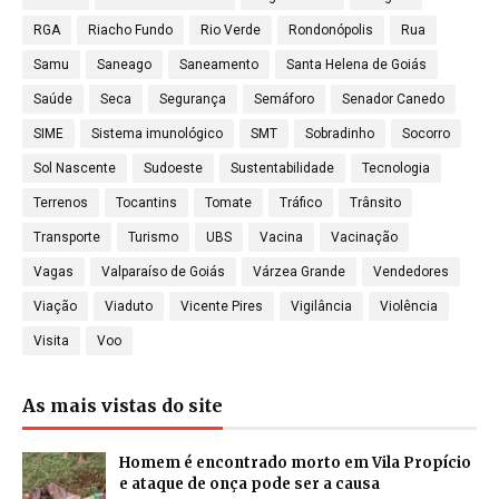
RGA
Riacho Fundo
Rio Verde
Rondonópolis
Rua
Samu
Saneago
Saneamento
Santa Helena de Goiás
Saúde
Seca
Segurança
Semáforo
Senador Canedo
SIME
Sistema imunológico
SMT
Sobradinho
Socorro
Sol Nascente
Sudoeste
Sustentabilidade
Tecnologia
Terrenos
Tocantins
Tomate
Tráfico
Trânsito
Transporte
Turismo
UBS
Vacina
Vacinação
Vagas
Valparaíso de Goiás
Várzea Grande
Vendedores
Viação
Viaduto
Vicente Pires
Vigilância
Violência
Visita
Voo
As mais vistas do site
Homem é encontrado morto em Vila Propício
e ataque de onça pode ser a causa