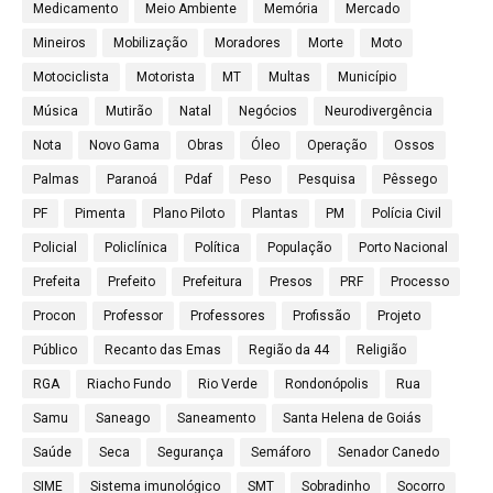
Medicamento
Meio Ambiente
Memória
Mercado
Mineiros
Mobilização
Moradores
Morte
Moto
Motociclista
Motorista
MT
Multas
Município
Música
Mutirão
Natal
Negócios
Neurodivergência
Nota
Novo Gama
Obras
Óleo
Operação
Ossos
Palmas
Paranoá
Pdaf
Peso
Pesquisa
Pêssego
PF
Pimenta
Plano Piloto
Plantas
PM
Polícia Civil
Policial
Policlínica
Política
População
Porto Nacional
Prefeita
Prefeito
Prefeitura
Presos
PRF
Processo
Procon
Professor
Professores
Profissão
Projeto
Público
Recanto das Emas
Região da 44
Religião
RGA
Riacho Fundo
Rio Verde
Rondonópolis
Rua
Samu
Saneago
Saneamento
Santa Helena de Goiás
Saúde
Seca
Segurança
Semáforo
Senador Canedo
SIME
Sistema imunológico
SMT
Sobradinho
Socorro