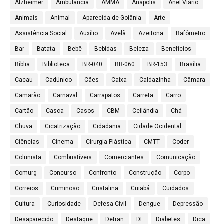
Alzheimer
Ambulância
AMMA
Anápolis
Anel Viário
Animais
Animal
Aparecida de Goiânia
Arte
Assistência Social
Auxílio
Avelã
Azeitona
Bafômetro
Bar
Batata
Bebê
Bebidas
Beleza
Benefícios
Bíblia
Biblioteca
BR-040
BR-060
BR-153
Brasília
Cacau
Cadúnico
Cães
Caixa
Caldazinha
Câmara
Camarão
Carnaval
Carrapatos
Carreta
Carro
Cartão
Casca
Casos
CBM
Ceilândia
Chá
Chuva
Cicatrização
Cidadania
Cidade Ocidental
Ciências
Cinema
Cirurgia Plástica
CMTT
Coder
Colunista
Combustíveis
Comerciantes
Comunicação
Comurg
Concurso
Confronto
Construção
Corpo
Correios
Criminoso
Cristalina
Cuiabá
Cuidados
Cultura
Curiosidade
Defesa Civil
Dengue
Depressão
Desaparecido
Destaque
Detran
DF
Diabetes
Dica