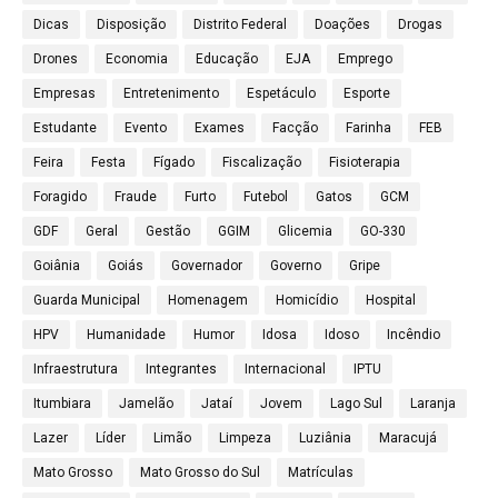
Dicas
Disposição
Distrito Federal
Doações
Drogas
Drones
Economia
Educação
EJA
Emprego
Empresas
Entretenimento
Espetáculo
Esporte
Estudante
Evento
Exames
Facção
Farinha
FEB
Feira
Festa
Fígado
Fiscalização
Fisioterapia
Foragido
Fraude
Furto
Futebol
Gatos
GCM
GDF
Geral
Gestão
GGIM
Glicemia
GO-330
Goiânia
Goiás
Governador
Governo
Gripe
Guarda Municipal
Homenagem
Homicídio
Hospital
HPV
Humanidade
Humor
Idosa
Idoso
Incêndio
Infraestrutura
Integrantes
Internacional
IPTU
Itumbiara
Jamelão
Jataí
Jovem
Lago Sul
Laranja
Lazer
Líder
Limão
Limpeza
Luziânia
Maracujá
Mato Grosso
Mato Grosso do Sul
Matrículas