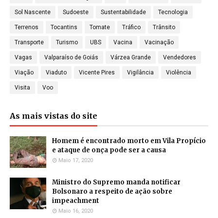
Sol Nascente
Sudoeste
Sustentabilidade
Tecnologia
Terrenos
Tocantins
Tomate
Tráfico
Trânsito
Transporte
Turismo
UBS
Vacina
Vacinação
Vagas
Valparaíso de Goiás
Várzea Grande
Vendedores
Viação
Viaduto
Vicente Pires
Vigilância
Violência
Visita
Voo
As mais vistas do site
Homem é encontrado morto em Vila Propício
e ataque de onça pode ser a causa
Maio 17, 2020
Ministro do Supremo manda notificar
Bolsonaro a respeito de ação sobre
impeachment
Maio 16, 2020