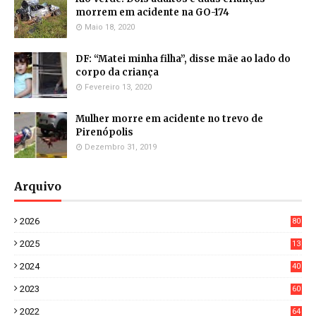
morrem em acidente na GO-174
Maio 18, 2020
DF: “Matei minha filha”, disse mãe ao lado do
corpo da criança
Fevereiro 13, 2020
Mulher morre em acidente no trevo de
Pirenópolis
Dezembro 31, 2019
Arquivo
2026
80
4
2025
13
21
2024
40
1
2023
60
8
2022
64