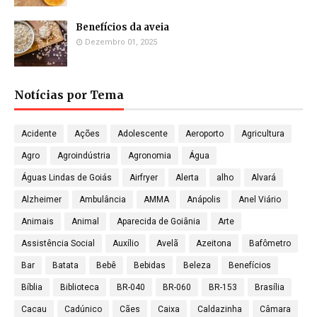
Benefícios da aveia
Dezembro 01, 2025
Notícias por Tema
Acidente
Ações
Adolescente
Aeroporto
Agricultura
Agro
Agroindústria
Agronomia
Água
Águas Lindas de Goiás
Airfryer
Alerta
alho
Alvará
Alzheimer
Ambulância
AMMA
Anápolis
Anel Viário
Animais
Animal
Aparecida de Goiânia
Arte
Assistência Social
Auxílio
Avelã
Azeitona
Bafômetro
Bar
Batata
Bebê
Bebidas
Beleza
Benefícios
Bíblia
Biblioteca
BR-040
BR-060
BR-153
Brasília
Cacau
Cadúnico
Cães
Caixa
Caldazinha
Câmara