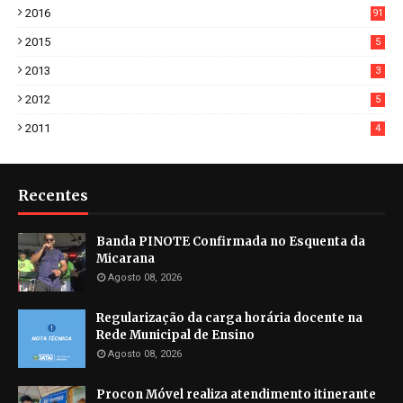
2016
91
2015
5
2013
3
2012
5
2011
4
Recentes
Banda PINOTE Confirmada no Esquenta da
Micarana
Agosto 08, 2026
Regularização da carga horária docente na
Rede Municipal de Ensino
Agosto 08, 2026
Procon Móvel realiza atendimento itinerante