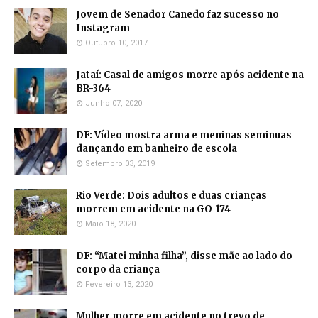
Jovem de Senador Canedo faz sucesso no
Instagram
Outubro 10, 2017
Jataí: Casal de amigos morre após acidente na
BR-364
Junho 07, 2020
DF: Vídeo mostra arma e meninas seminuas
dançando em banheiro de escola
Setembro 03, 2019
Rio Verde: Dois adultos e duas crianças
morrem em acidente na GO-174
Maio 18, 2020
DF: “Matei minha filha”, disse mãe ao lado do
corpo da criança
Fevereiro 13, 2020
Mulher morre em acidente no trevo de