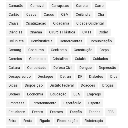
Camarão
Carnaval
Carrapatos
Carreta
Carro
Cartão
Casca
Casos
CBM
Ceilândia
Chá
Chuva
Cicatrização
Cidadania
Cidade Ocidental
Ciências
Cinema
Cirurgia Plástica
CMTT
Coder
Colunista
Combustíveis
Comerciantes
Comunicação
Comurg
Concurso
Confronto
Construção
Corpo
Correios
Criminoso
Cristalina
Cuiabá
Cuidados
Cultura
Curiosidade
Defesa Civil
Dengue
Depressão
Desaparecido
Destaque
Detran
DF
Diabetes
Dica
Dicas
Disposição
Distrito Federal
Doações
Drogas
Drones
Economia
Educação
EJA
Emprego
Empresas
Entretenimento
Espetáculo
Esporte
Estudante
Evento
Exames
Facção
Farinha
FEB
Feira
Festa
Fígado
Fiscalização
Fisioterapia