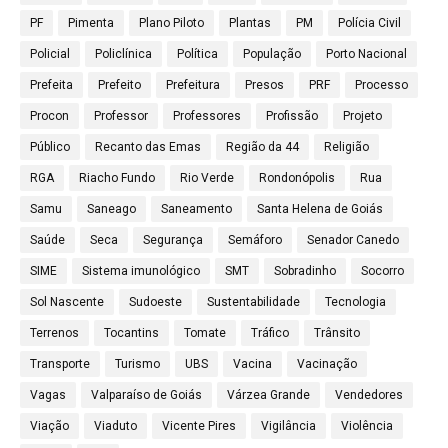
PF
Pimenta
Plano Piloto
Plantas
PM
Polícia Civil
Policial
Policlínica
Política
População
Porto Nacional
Prefeita
Prefeito
Prefeitura
Presos
PRF
Processo
Procon
Professor
Professores
Profissão
Projeto
Público
Recanto das Emas
Região da 44
Religião
RGA
Riacho Fundo
Rio Verde
Rondonópolis
Rua
Samu
Saneago
Saneamento
Santa Helena de Goiás
Saúde
Seca
Segurança
Semáforo
Senador Canedo
SIME
Sistema imunológico
SMT
Sobradinho
Socorro
Sol Nascente
Sudoeste
Sustentabilidade
Tecnologia
Terrenos
Tocantins
Tomate
Tráfico
Trânsito
Transporte
Turismo
UBS
Vacina
Vacinação
Vagas
Valparaíso de Goiás
Várzea Grande
Vendedores
Viação
Viaduto
Vicente Pires
Vigilância
Violência