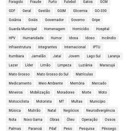
Foragido
Fraude
Furto
Futebol
Gatos
GCM
GDF
Geral
Gestão
GGIM
Glicemia
GO-330
Goiânia
Goiás
Governador
Governo
Gripe
Guarda Municipal
Homenagem
Homicídio
Hospital
HPV
Humanidade
Humor
Idosa
Idoso
Incêndio
Infraestrutura
Integrantes
Internacional
IPTU
Itumbiara
Jamelão
Jataí
Jovem
Lago Sul
Laranja
Lazer
Líder
Limão
Limpeza
Luziânia
Maracujá
Mato Grosso
Mato Grosso do Sul
Matrículas
Medicamento
Meio Ambiente
Memória
Mercado
Mineiros
Mobilização
Moradores
Morte
Moto
Motociclista
Motorista
MT
Multas
Município
Música
Mutirão
Natal
Negócios
Neurodivergência
Nota
Novo Gama
Obras
Óleo
Operação
Ossos
Palmas
Paranoá
Pdaf
Peso
Pesquisa
Pêssego