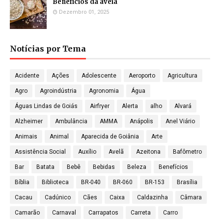
Benefícios da aveia
Dezembro 01, 2025
Notícias por Tema
Acidente
Ações
Adolescente
Aeroporto
Agricultura
Agro
Agroindústria
Agronomia
Água
Águas Lindas de Goiás
Airfryer
Alerta
alho
Alvará
Alzheimer
Ambulância
AMMA
Anápolis
Anel Viário
Animais
Animal
Aparecida de Goiânia
Arte
Assistência Social
Auxílio
Avelã
Azeitona
Bafômetro
Bar
Batata
Bebê
Bebidas
Beleza
Benefícios
Bíblia
Biblioteca
BR-040
BR-060
BR-153
Brasília
Cacau
Cadúnico
Cães
Caixa
Caldazinha
Câmara
Camarão
Carnaval
Carrapatos
Carreta
Carro