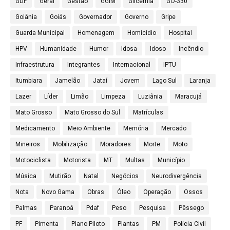
GDF
Geral
Gestão
GGIM
Glicemia
GO-330
Goiânia
Goiás
Governador
Governo
Gripe
Guarda Municipal
Homenagem
Homicídio
Hospital
HPV
Humanidade
Humor
Idosa
Idoso
Incêndio
Infraestrutura
Integrantes
Internacional
IPTU
Itumbiara
Jamelão
Jataí
Jovem
Lago Sul
Laranja
Lazer
Líder
Limão
Limpeza
Luziânia
Maracujá
Mato Grosso
Mato Grosso do Sul
Matrículas
Medicamento
Meio Ambiente
Memória
Mercado
Mineiros
Mobilização
Moradores
Morte
Moto
Motociclista
Motorista
MT
Multas
Município
Música
Mutirão
Natal
Negócios
Neurodivergência
Nota
Novo Gama
Obras
Óleo
Operação
Ossos
Palmas
Paranoá
Pdaf
Peso
Pesquisa
Pêssego
PF
Pimenta
Plano Piloto
Plantas
PM
Polícia Civil