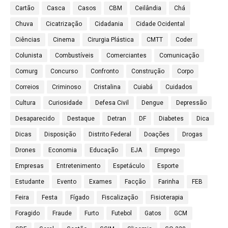
Cartão
Casca
Casos
CBM
Ceilândia
Chá
Chuva
Cicatrização
Cidadania
Cidade Ocidental
Ciências
Cinema
Cirurgia Plástica
CMTT
Coder
Colunista
Combustíveis
Comerciantes
Comunicação
Comurg
Concurso
Confronto
Construção
Corpo
Correios
Criminoso
Cristalina
Cuiabá
Cuidados
Cultura
Curiosidade
Defesa Civil
Dengue
Depressão
Desaparecido
Destaque
Detran
DF
Diabetes
Dica
Dicas
Disposição
Distrito Federal
Doações
Drogas
Drones
Economia
Educação
EJA
Emprego
Empresas
Entretenimento
Espetáculo
Esporte
Estudante
Evento
Exames
Facção
Farinha
FEB
Feira
Festa
Fígado
Fiscalização
Fisioterapia
Foragido
Fraude
Furto
Futebol
Gatos
GCM