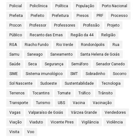
Policial
Policlínica
Política
População
Porto Nacional
Prefeita
Prefeito
Prefeitura
Presos
PRF
Processo
Procon
Professor
Professores
Profissão
Projeto
Público
Recanto das Emas
Região da 44
Religião
RGA
Riacho Fundo
Rio Verde
Rondonópolis
Rua
Samu
Saneago
Saneamento
Santa Helena de Goiás
Saúde
Seca
Segurança
Semáforo
Senador Canedo
SIME
Sistema imunológico
SMT
Sobradinho
Socorro
Sol Nascente
Sudoeste
Sustentabilidade
Tecnologia
Terrenos
Tocantins
Tomate
Tráfico
Trânsito
Transporte
Turismo
UBS
Vacina
Vacinação
Vagas
Valparaíso de Goiás
Várzea Grande
Vendedores
Viação
Viaduto
Vicente Pires
Vigilância
Violência
Visita
Voo