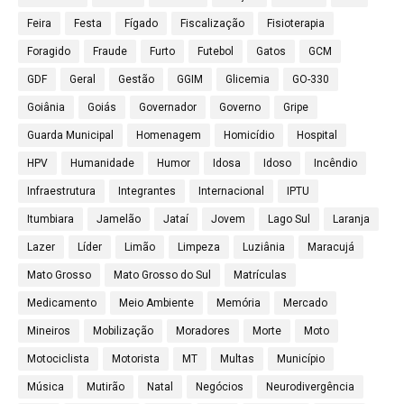
Feira
Festa
Fígado
Fiscalização
Fisioterapia
Foragido
Fraude
Furto
Futebol
Gatos
GCM
GDF
Geral
Gestão
GGIM
Glicemia
GO-330
Goiânia
Goiás
Governador
Governo
Gripe
Guarda Municipal
Homenagem
Homicídio
Hospital
HPV
Humanidade
Humor
Idosa
Idoso
Incêndio
Infraestrutura
Integrantes
Internacional
IPTU
Itumbiara
Jamelão
Jataí
Jovem
Lago Sul
Laranja
Lazer
Líder
Limão
Limpeza
Luziânia
Maracujá
Mato Grosso
Mato Grosso do Sul
Matrículas
Medicamento
Meio Ambiente
Memória
Mercado
Mineiros
Mobilização
Moradores
Morte
Moto
Motociclista
Motorista
MT
Multas
Município
Música
Mutirão
Natal
Negócios
Neurodivergência