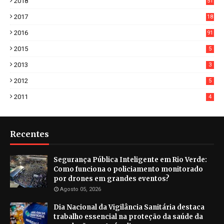
2018
51
3
2017
18
2
2016
91
2015
5
2013
3
2012
5
2011
4
Recentes
Segurança Pública Inteligente em Rio Verde:
Como funciona o policiamento monitorado
por drones em grandes eventos?
Agosto 05, 2026
Dia Nacional da Vigilância Sanitária destaca
trabalho essencial na proteção da saúde da