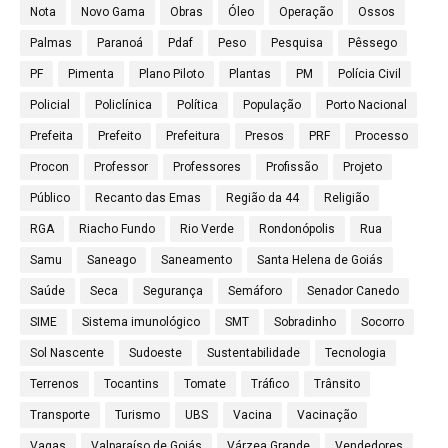
Nota
Novo Gama
Obras
Óleo
Operação
Ossos
Palmas
Paranoá
Pdaf
Peso
Pesquisa
Pêssego
PF
Pimenta
Plano Piloto
Plantas
PM
Polícia Civil
Policial
Policlínica
Política
População
Porto Nacional
Prefeita
Prefeito
Prefeitura
Presos
PRF
Processo
Procon
Professor
Professores
Profissão
Projeto
Público
Recanto das Emas
Região da 44
Religião
RGA
Riacho Fundo
Rio Verde
Rondonópolis
Rua
Samu
Saneago
Saneamento
Santa Helena de Goiás
Saúde
Seca
Segurança
Semáforo
Senador Canedo
SIME
Sistema imunológico
SMT
Sobradinho
Socorro
Sol Nascente
Sudoeste
Sustentabilidade
Tecnologia
Terrenos
Tocantins
Tomate
Tráfico
Trânsito
Transporte
Turismo
UBS
Vacina
Vacinação
Vagas
Valparaíso de Goiás
Várzea Grande
Vendedores