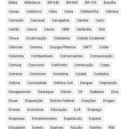
Bíblia
Biblioteca
BR-040
BR-060
BR-153
Brasília
Cacau
Cadúnico
Cães
Caixa
Caldazinha
Câmara
Camarão
Carnaval
Carrapatos
Carreta
Carro
Cartão
Casca
Casos
CBM
Ceilândia
Chá
Chuva
Cicatrização
Cidadania
Cidade Ocidental
Ciências
Cinema
Cirurgia Plástica
CMTT
Coder
Colunista
Combustíveis
Comerciantes
Comunicação
Comurg
Concurso
Confronto
Construção
Corpo
Correios
Criminoso
Cristalina
Cuiabá
Cuidados
Cultura
Curiosidade
Defesa Civil
Dengue
Depressão
Desaparecido
Destaque
Detran
DF
Diabetes
Dica
Dicas
Disposição
Distrito Federal
Doações
Drogas
Drones
Economia
Educação
EJA
Emprego
Empresas
Entretenimento
Espetáculo
Esporte
Estudante
Evento
Exames
Facção
Farinha
FEB