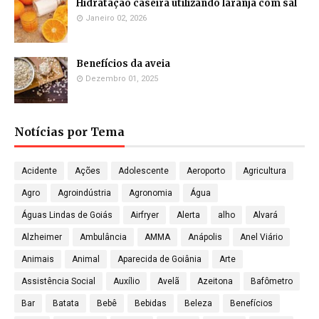
Hidratação caseira utilizando laranja com sal
Janeiro 02, 2026
Benefícios da aveia
Dezembro 01, 2025
Notícias por Tema
Acidente
Ações
Adolescente
Aeroporto
Agricultura
Agro
Agroindústria
Agronomia
Água
Águas Lindas de Goiás
Airfryer
Alerta
alho
Alvará
Alzheimer
Ambulância
AMMA
Anápolis
Anel Viário
Animais
Animal
Aparecida de Goiânia
Arte
Assistência Social
Auxílio
Avelã
Azeitona
Bafômetro
Bar
Batata
Bebê
Bebidas
Beleza
Benefícios