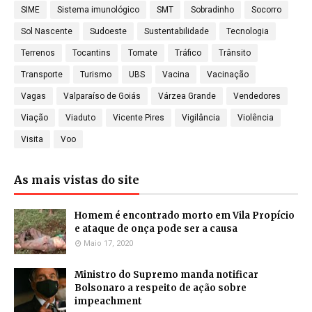
SIME
Sistema imunológico
SMT
Sobradinho
Socorro
Sol Nascente
Sudoeste
Sustentabilidade
Tecnologia
Terrenos
Tocantins
Tomate
Tráfico
Trânsito
Transporte
Turismo
UBS
Vacina
Vacinação
Vagas
Valparaíso de Goiás
Várzea Grande
Vendedores
Viação
Viaduto
Vicente Pires
Vigilância
Violência
Visita
Voo
As mais vistas do site
Homem é encontrado morto em Vila Propício
e ataque de onça pode ser a causa
Maio 17, 2020
Ministro do Supremo manda notificar
Bolsonaro a respeito de ação sobre
impeachment