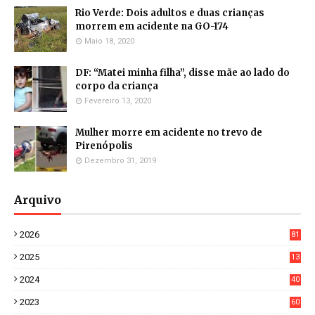
Rio Verde: Dois adultos e duas crianças
morrem em acidente na GO-174
Maio 18, 2020
DF: “Matei minha filha”, disse mãe ao lado do
corpo da criança
Fevereiro 13, 2020
Mulher morre em acidente no trevo de
Pirenópolis
Dezembro 31, 2019
Arquivo
2026
81
3
2025
13
21
2024
40
1
2023
60
8