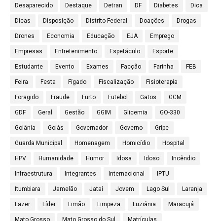
Desaparecido
Destaque
Detran
DF
Diabetes
Dica
Dicas
Disposição
Distrito Federal
Doações
Drogas
Drones
Economia
Educação
EJA
Emprego
Empresas
Entretenimento
Espetáculo
Esporte
Estudante
Evento
Exames
Facção
Farinha
FEB
Feira
Festa
Fígado
Fiscalização
Fisioterapia
Foragido
Fraude
Furto
Futebol
Gatos
GCM
GDF
Geral
Gestão
GGIM
Glicemia
GO-330
Goiânia
Goiás
Governador
Governo
Gripe
Guarda Municipal
Homenagem
Homicídio
Hospital
HPV
Humanidade
Humor
Idosa
Idoso
Incêndio
Infraestrutura
Integrantes
Internacional
IPTU
Itumbiara
Jamelão
Jataí
Jovem
Lago Sul
Laranja
Lazer
Líder
Limão
Limpeza
Luziânia
Maracujá
Mato Grosso
Mato Grosso do Sul
Matrículas