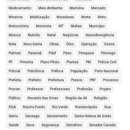
Medicamento
Meio Ambiente
Memória
Mercado
Mineiros
Mobilização
Moradores
Morte
Moto
Motociclista
Motorista
MT
Multas
Município
Música
Mutirão
Natal
Negócios
Neurodivergência
Nota
Novo Gama
Obras
Óleo
Operação
Ossos
Palmas
Paranoá
Pdaf
Peso
Pesquisa
Pêssego
PF
Pimenta
Plano Piloto
Plantas
PM
Polícia Civil
Policial
Policlínica
Política
População
Porto Nacional
Prefeita
Prefeito
Prefeitura
Presos
PRF
Processo
Procon
Professor
Professores
Profissão
Projeto
Público
Recanto das Emas
Região da 44
Religião
RGA
Riacho Fundo
Rio Verde
Rondonópolis
Rua
Samu
Saneago
Saneamento
Santa Helena de Goiás
Saúde
Seca
Segurança
Semáforo
Senador Canedo