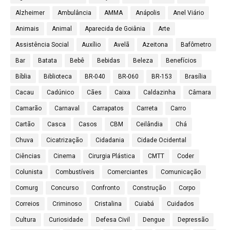
Alzheimer
Ambulância
AMMA
Anápolis
Anel Viário
Animais
Animal
Aparecida de Goiânia
Arte
Assistência Social
Auxílio
Avelã
Azeitona
Bafômetro
Bar
Batata
Bebê
Bebidas
Beleza
Benefícios
Bíblia
Biblioteca
BR-040
BR-060
BR-153
Brasília
Cacau
Cadúnico
Cães
Caixa
Caldazinha
Câmara
Camarão
Carnaval
Carrapatos
Carreta
Carro
Cartão
Casca
Casos
CBM
Ceilândia
Chá
Chuva
Cicatrização
Cidadania
Cidade Ocidental
Ciências
Cinema
Cirurgia Plástica
CMTT
Coder
Colunista
Combustíveis
Comerciantes
Comunicação
Comurg
Concurso
Confronto
Construção
Corpo
Correios
Criminoso
Cristalina
Cuiabá
Cuidados
Cultura
Curiosidade
Defesa Civil
Dengue
Depressão